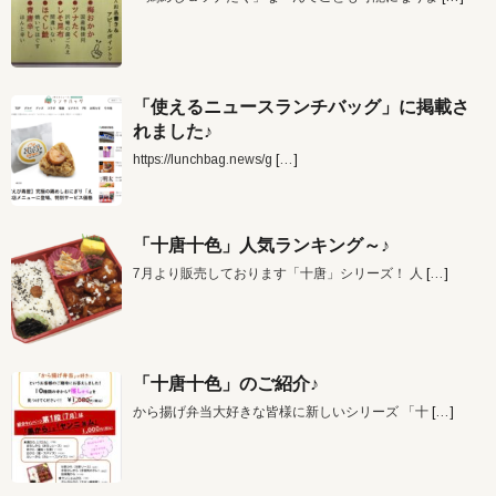
「使えるニュースランチバッグ」に掲載さ
れました♪
https://lunchbag.news/g
[…]
「十唐十色」人気ランキング～♪
7月より販売しております「十唐」シリーズ！ 人
[…]
「十唐十色」のご紹介♪
から揚げ弁当大好きな皆様に新しいシリーズ 「十
[…]