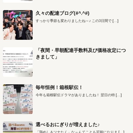
久々の配達ブログ(#^.^#)
すっかり季節も変わりましたね～♪ この3日間で
[…]
「夜間・早朝配達手数料及び価格改定につ
きまして」
毎年恒例！箱根駅伝！
今年も箱根駅伝ドラマがありましたね！ 翌日の特
[…]
選べるおにぎりが増えました♪
「鶏めし＆ツナたく」な～んてことも可能になりま
[…]