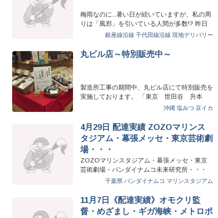
梅雨なのに...暑い日が続いていますが、私の周
りは「風邪」を引いている人間が多数!? 昨日
に続き本日も真夏日…
銀座線沿線
千代田線沿線
現地デリバリー
丸ビル店～特別販売中～
製造所工事の期間中、丸ビル店にて特別販売を
実施しております。 「東京 世田谷 升本
屋」さんのこだ…
沖縄
塩みつ
豆イカ
4月29日 配達実績 ZOZOマリンス
タジアム・幕張メッセ・東京芸術劇
場・・・
ZOZOマリンスタジアム・幕張メッセ・東京
芸術劇場・バンダイナムコ未来研究所・・・
今日は、GW初日？イベント…
千葉県
バンダイナムコ
マリンスタジアム
11月7日《配達実績》オモクリ監
督・めざまし・ギガ海峡・メトロポ