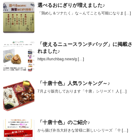
選べるおにぎりが増えました♪
「鶏めし＆ツナたく」な～んてことも可能になりま
[…]
「使えるニュースランチバッグ」に掲載さ
れました♪
https://lunchbag.news/g
[…]
「十唐十色」人気ランキング～♪
7月より販売しております「十唐」シリーズ！ 人
[…]
「十唐十色」のご紹介♪
から揚げ弁当大好きな皆様に新しいシリーズ 「十
[…]