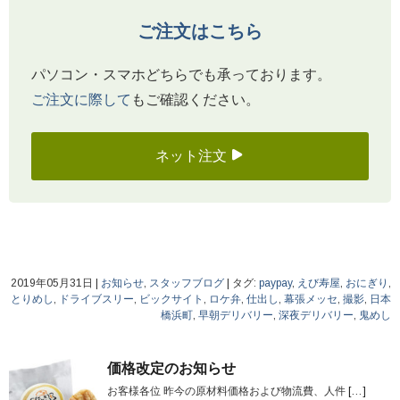
ご注文はこちら
パソコン・スマホどちらでも承っております。
ご注文に際して
もご確認ください。
ネット注文
2019年05月31日
|
お知らせ
,
スタッフブログ
|
タグ:
paypay
,
えび寿屋
,
おにぎり
,
とりめし
,
ドライブスリー
,
ビックサイト
,
ロケ弁
,
仕出し
,
幕張メッセ
,
撮影
,
日本
橋浜町
,
早朝デリバリー
,
深夜デリバリー
,
鬼めし
価格改定のお知らせ
お客様各位 昨今の原材料価格および物流費、人件
[…]