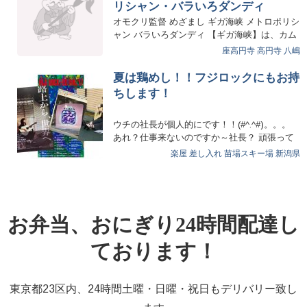
リシャン・バラいろダンディ
オモクリ監督 めざまし ギガ海峡 メトロポリシ
ャン バラいろダンディ 【ギガ海峡】は、カム
カムミニキ…
座高円寺
高円寺
八嶋
夏は鶏めし！！フジロックにもお持
ちします！
ウチの社長が個人的にです！！(#^.^#)。。。
あれ？仕事来ないのですか～社長？ 頑張って
いる人を応…
楽屋 差し入れ
苗場スキー場
新潟県
お弁当、おにぎり24時間配達し
ております！
東京都23区内、24時間土曜・日曜・祝日もデリバリー致し