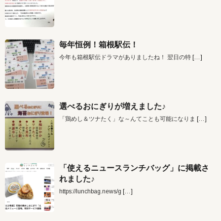
毎年恒例！箱根駅伝！
今年も箱根駅伝ドラマがありましたね！ 翌日の特
[…]
選べるおにぎりが増えました♪
「鶏めし＆ツナたく」な～んてことも可能になりま
[…]
「使えるニュースランチバッグ」に掲載さ
れました♪
https://lunchbag.news/g
[…]