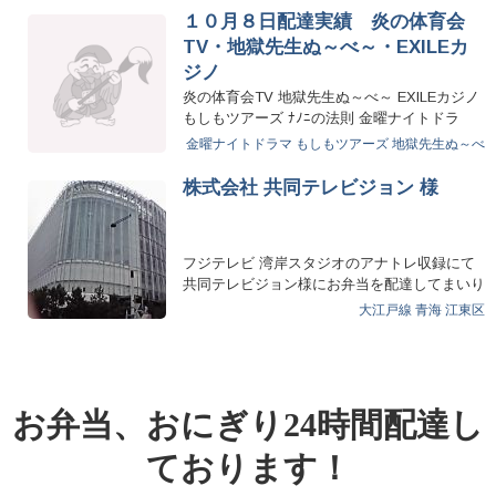
１０月８日配達実績 炎の体育会
TV・地獄先生ぬ～べ～・EXILEカ
ジノ
炎の体育会TV 地獄先生ぬ～べ～ EXILEカジノ
もしもツアーズ ﾅﾉﾆの法則 金曜ナイトドラ
マ 黒服物語 …
金曜ナイトドラマ
もしもツアーズ
地獄先生ぬ～べ
～
株式会社 共同テレビジョン 様
フジテレビ 湾岸スタジオのアナトレ収録にて
共同テレビジョン様にお弁当を配達してまいり
ました。 皆さ…
大江戸線
青海
江東区
お弁当、おにぎり24時間配達し
ております！