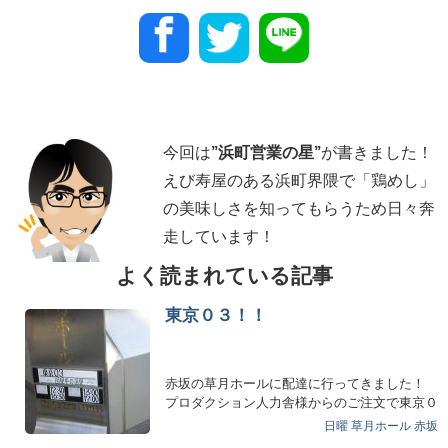
今回は
”
浜町営業の星
”
が書きました！
えび寿屋のある浜町界隈で「鶏めし」
の美味しさを知ってもらうため日々奔
走しています！
よく読まれている記事
東京０３！！
赤坂の草月ホールに配達に行ってきました！
プロダクション人力舎様からのご注文で東京０
３の単独ライブに…
日曜
草月ホール
赤坂