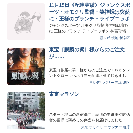
11月15日《配達実績》ジャンクスポ
ーツ・オモクリ監督・笑神様は突然
に・王様のブランチ・ライブニッポ
ン
ジャンクスポーツ オモクリ監督 笑神様は突然
に 王様のブランチ ライブニッポン 神宮球場
の皆様に…
霞ヶ丘
現地
新宿区
東宝［麒麟の翼］様からのご注文
が……
東宝［麒麟の翼］様からのご注文でＴＢＳタレ
ントクロークへお弁当を配達させて頂きまし
た。阿部寛さん 新垣…
早朝デリバリー
赤坂
港区
東京マラソン
スタート地点の新宿都庁、品川の中継車や関係
者の皆様に鶏めしの弁当をお届けしました！
東京マラソンのコース…
東京 デリバリー
ランナー
都庁