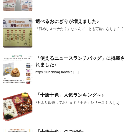
選べるおにぎりが増えました♪
「鶏めし＆ツナたく」な～んてことも可能になりま
[…]
「使えるニュースランチバッグ」に掲載さ
れました♪
https://lunchbag.news/g
[…]
「十唐十色」人気ランキング～♪
7月より販売しております「十唐」シリーズ！ 人
[…]
「十唐十色」のご紹介♪