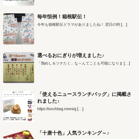
毎年恒例！箱根駅伝！
今年も箱根駅伝ドラマがありましたね！ 翌日の特
[…]
選べるおにぎりが増えました♪
「鶏めし＆ツナたく」な～んてことも可能になりま
[…]
「使えるニュースランチバッグ」に掲載さ
れました♪
https://lunchbag.news/g
[…]
「十唐十色」人気ランキング～♪