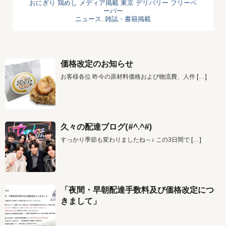
おにぎり
鶏めし
メディア掲載
東京 デリバリー
フリーペ
ーパー
ニュース
,
雑誌・書籍掲載
価格改定のお知らせ
お客様各位 昨今の原材料価格および物流費、人件
[…]
久々の配達ブログ(#^.^#)
すっかり季節も変わりましたね～♪ この3日間で
[…]
「夜間・早朝配達手数料及び価格改定につ
きまして」