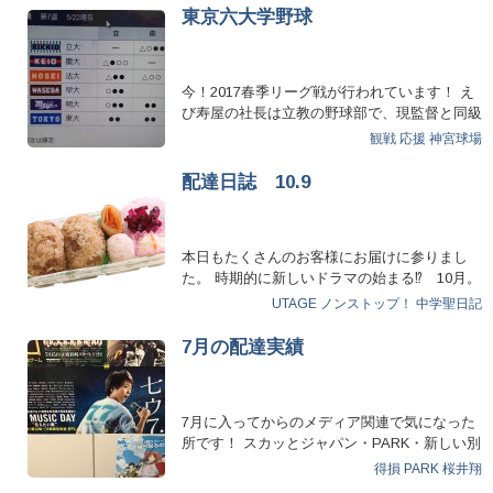
東京六大学野球
今！2017春季リーグ戦が行われています！ え
び寿屋の社長は立教の野球部で、現監督と同級
生！ 仕事で応…
観戦
応援
神宮球場
配達日誌 10.9
本日もたくさんのお客様にお届けに参りまし
た。 時期的に新しいドラマの始まる⁉ 10月。
番組宣伝「…
UTAGE
ノンストップ！
中学聖日記
7月の配達実績
7月に入ってからのメディア関連で気になった
所です！ スカッとジャパン・PARK・新しい別
の窓・魔女に言わ…
得損
PARK
桜井翔