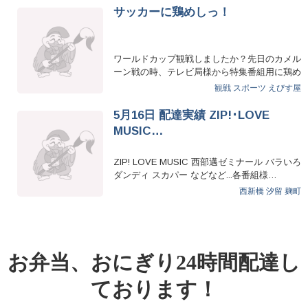
サッカーに鶏めしっ！
ワールドカップ観戦しましたか？先日のカメル
ーン戦の時、テレビ局様から特集番組用に鶏め
しの注文いただきました！え…
観戦
スポーツ
えびす屋
5月16日 配達実績 ZIP!･LOVE
MUSIC…
ZIP! LOVE MUSIC 西部邁ゼミナール バラいろ
ダンディ スカパー などなど...各番組様…
西新橋
汐留
麹町
お弁当、おにぎり24時間配達し
ております！