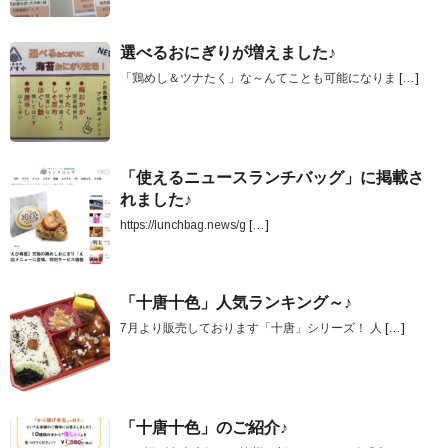
選べるおにぎりが増えました♪
「鶏めし＆ツナたく」な～んてことも可能になりま
[…]
「使えるニュースランチバッグ」に掲載さ
れました♪
https://lunchbag.news/g
[…]
「十唐十色」人気ランキング～♪
7月より販売しております「十唐」シリーズ！ 人
[…]
「十唐十色」のご紹介♪