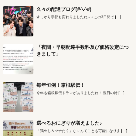
久々の配達ブログ(#^.^#)
すっかり季節も変わりましたね～♪ この3日間で
[…]
「夜間・早朝配達手数料及び価格改定につ
きまして」
毎年恒例！箱根駅伝！
今年も箱根駅伝ドラマがありましたね！ 翌日の特
[…]
選べるおにぎりが増えました♪
「鶏めし＆ツナたく」な～んてことも可能になりま
[…]