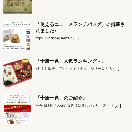
「使えるニュースランチバッグ」に掲載さ
れました♪
https://lunchbag.news/g
[…]
「十唐十色」人気ランキング～♪
7月より販売しております「十唐」シリーズ！ 人
[…]
「十唐十色」のご紹介♪
から揚げ弁当大好きな皆様に新しいシリーズ 「十
[…]