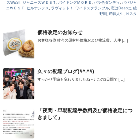
ズWEST
,
ジャニーズＷＥＳＴ
,
バイキングＭＯＲＥ
,
バラ色ダンディ
,
パパジャ
ニＷＥＳＴ
,
ヒルナンデス
,
ラヴィット！
,
ワイドスクランブル
,
恋はDeepに
,
綾
野剛
,
逆転人生
,
Ｎスタ
価格改定のお知らせ
お客様各位 昨今の原材料価格および物流費、人件
[…]
久々の配達ブログ(#^.^#)
すっかり季節も変わりましたね～♪ この3日間で
[…]
「夜間・早朝配達手数料及び価格改定につ
きまして」