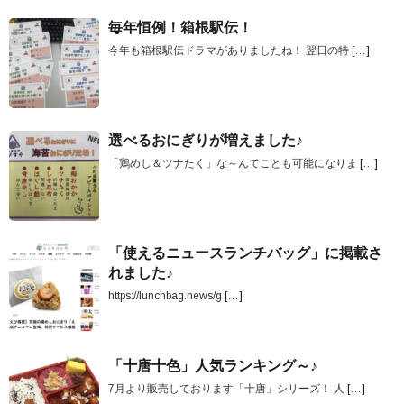
毎年恒例！箱根駅伝！
今年も箱根駅伝ドラマがありましたね！ 翌日の特
[…]
選べるおにぎりが増えました♪
「鶏めし＆ツナたく」な～んてことも可能になりま
[…]
「使えるニュースランチバッグ」に掲載さ
れました♪
https://lunchbag.news/g
[…]
「十唐十色」人気ランキング～♪
7月より販売しております「十唐」シリーズ！ 人
[…]