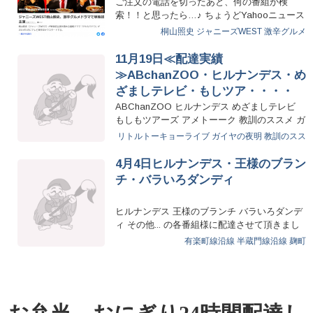
ご注文の電話を切ったあと、何の番組か検
索！！と思ったら…♪ ちょうどYahooニュース
に出てまし…
桐山照史
ジャニーズWEST
激辛グルメ
11月19日≪配達実績
≫ABchanZOO・ヒルナンデス・め
ざましテレビ・もしツア・・・・
ABChanZOO ヒルナンデス めざましテレビ
もしもツアーズ アメトーーク 教訓のススメ ガ
イヤの夜明け …
リトルトーキョーライブ
ガイヤの夜明
教訓のスス
メ
4月4日ヒルナンデス・王様のブラン
チ・バラいろダンディ
ヒルナンデス 王様のブランチ バラいろダンデ
ィ その他... の各番組様に配達させて頂きまし
た｡ …
有楽町線沿線
半蔵門線沿線
麹町