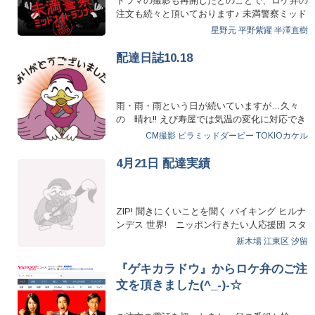
ドラマの撮影も再開したとのことで、ロケ弁の
注文も続々と頂いております♪ 未満警察ミッド
ナイトラン…
星野元
平野紫躍
半澤直樹
配達日誌10.18
雨・雨・雨という日が続いていますが…久々
の 晴れ!! えび寿屋では気温の変化に対応でき
ずに体調不良になる…
CM撮影
ピラミッドダービー
TOKIOカケル
4月21日 配達実績
ZIP! 聞きにくいことを聞く バイキング ヒルナ
ンデス 世界! ニッポン行きたい人応援団 スタ
ジオ…
新木場
江東区
汐留
『ゲキカラドウ』からロケ弁のご注
文を頂きました(^_-)-☆