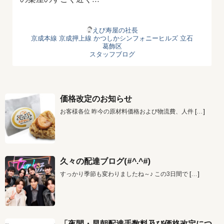
えび寿屋の社長
京成本線
京成押上線
かつしかシンフォニーヒルズ
立石
葛飾区
スタッフブログ
価格改定のお知らせ
お客様各位 昨今の原材料価格および物流費、人件
[…]
久々の配達ブログ(#^.^#)
すっかり季節も変わりましたね～♪ この3日間で
[…]
「夜間・早朝配達手数料及び価格改定につ