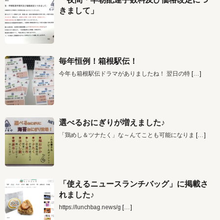
きまして」
毎年恒例！箱根駅伝！
今年も箱根駅伝ドラマがありましたね！ 翌日の特
[…]
選べるおにぎりが増えました♪
「鶏めし＆ツナたく」な～んてことも可能になりま
[…]
「使えるニュースランチバッグ」に掲載さ
れました♪
https://lunchbag.news/g
[…]