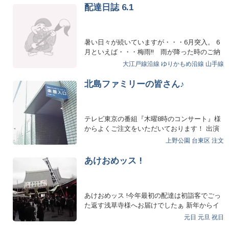
配達日誌 6.1
暑い日々が続いていますが・・・6月突入。 6
月といえば・・・梅雨!! 雨が降った時のご納
品には非常に気を使い…
大江戸線沿線
ゆりかもめ沿線
山手線
北島ファミリーの皆さん♪
テレビ東京の番組『木曜8時のコンサート』様
からよくご注文をいただいております！ 出演
者の方のリクエストで注文…
上野公園
台東区
注文
あけおめッス !
あけおめッス !今年最初の配達は初詣客でごっ
た返す浅草寺様へお届けでしたぁ 新年からイ
ッパイご注文頂き…
元日
元旦
祝日