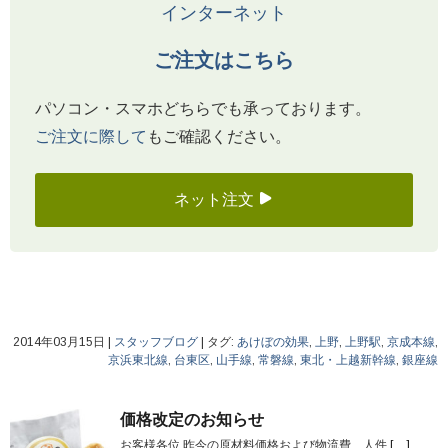
インターネット
ご注文はこちら
パソコン・スマホどちらでも承っております。
ご注文に際して
もご確認ください。
ネット注文
2014年03月15日
|
スタッフブログ
|
タグ:
あけぼの効果
,
上野
,
上野駅
,
京成本線
,
京浜東北線
,
台東区
,
山手線
,
常磐線
,
東北・上越新幹線
,
銀座線
価格改定のお知らせ
お客様各位 昨今の原材料価格および物流費、人件
[…]