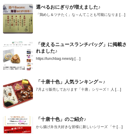
選べるおにぎりが増えました♪
「鶏めし＆ツナたく」な～んてことも可能になりま
[…]
「使えるニュースランチバッグ」に掲載さ
れました♪
https://lunchbag.news/g
[…]
「十唐十色」人気ランキング～♪
7月より販売しております「十唐」シリーズ！ 人
[…]
「十唐十色」のご紹介♪
から揚げ弁当大好きな皆様に新しいシリーズ 「十
[…]