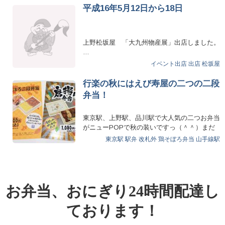
平成16年5月12日から18日
上野松坂屋 「大九州物産展」出店しました。
…
イベント出店
出店
松坂屋
行楽の秋にはえび寿屋の二つの二段
弁当！
東京駅、上野駅、品川駅で大人気の二つお弁当
がニューPOPで秋の装いですっ（＾＾）まだ
食べてない方は是非こち…
東京駅 駅弁 改札外
鶏そぼろ弁当
山手線駅
お弁当、おにぎり24時間配達し
ております！