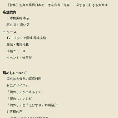
【特集】お弁当業界日本初！激辛弁当「鬼弁」。辛すぎる好きも大歓迎
店舗案内
日本橋浜町 本店
駅弁 取り扱い店
ニュース
TV・メディア関連 配達実績
雑誌・書籍掲載
店舗ニュース
イベント・物産展
鶏めしについて
原点は大分県の家庭料理
おにぎりイズム
「鶏めし」が出来るまで
「鶏めし」レシピ
「鶏めし」と「えびすや」動画紹介
お客様の声