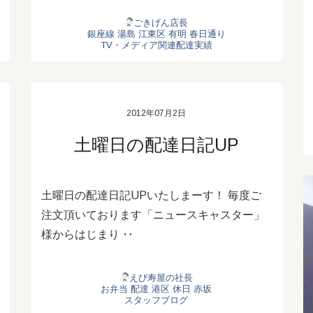
ごきげん店長
銀座線
湯島
江東区
有明
春日通り
TV・メディア関連配達実績
2012年07月2日
土曜日の配達日記UP
土曜日の配達日記UPいたしまーす！ 毎度ご
注文頂いております「ニュースキャスター」
様からはじまり ‥
えび寿屋の社長
お弁当
配達
港区
休日
赤坂
スタッフブログ