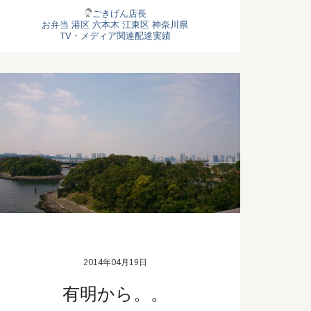
ごきげん店長
お弁当
港区
六本木
江東区
神奈川県
TV・メディア関連配達実績
2014年04月19日
有明から。。