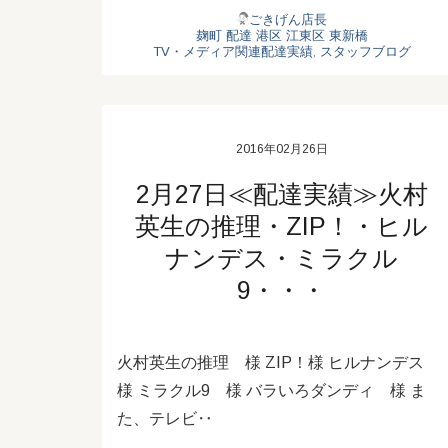
ごきげん店長
麹町
配達
港区
江東区
東新橋
TV・メディア関連配達実績
,
スタッフブログ
2016年02月26日
2月27日≪配達実績≫火村
英生の推理・ZIP！・ヒル
ナンデス・ミラクル
9・・・
火村英生の推理 様 ZIP！様 ヒルナンデス
様 ミラクル9 様 バラいろダンディ 様 ま
た、テレビ‥