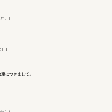
人件
[…]
で
[…]
改定につきまして」
の特
[…]