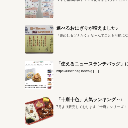
選べるおにぎりが増えました♪
「鶏めし＆ツナたく」な～んてことも可能に
「使えるニュースランチバッグ」に
https://lunchbag.news/g
[…]
「十唐十色」人気ランキング～♪
7月より販売しております「十唐」シリーズ！