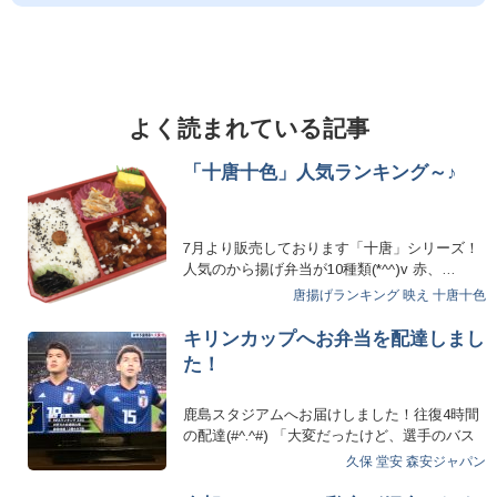
よく読まれている記事
「十唐十色」人気ランキング～♪
7月より販売しております「十唐」シリーズ！
人気のから揚げ弁当が10種類(*^^)v 赤、…
唐揚げランキング
映え
十唐十色
キリンカップへお弁当を配達しまし
た！
鹿島スタジアムへお届けしました！往復4時間
の配達(#^.^#) 「大変だったけど、選手のバス
が見…
久保
堂安
森安ジャパン