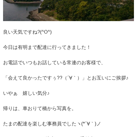
良い天気ですね?(^O^)
今日は有明まで配達に行ってきました！
お電話でいつもお話している常連のお客様で、
「会えて良かったですぅ??（´∀｀）」とお互いにご挨拶♪
いやぁ 嬉しい気分♪
帰りは、車おりて橋から写真を。
たまの配達を楽しむ事務員でしたヽ(*´∀｀)ノ