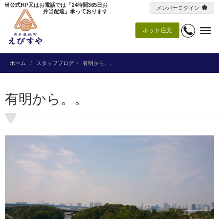
当公式HP又はお電話では「24時間365日お
メンバーログイン
弁当配達」承っております
ネット注文
ホーム
スタッフブログ
有明から。。
有明から。。