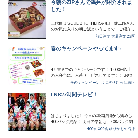
今朝のZIPさんで鶏弁が紹介されま
した！
三代目 J SOUL BROTHERSの山下健二郎さん
のお気に入りの朝ご飯ということで、ご紹介し
て頂け…
前日注文
大量注文
23区
春のキャンペーンやってます♪
4月末までのキャンペーンです！ 1,000円以上
のお弁当に、お茶サービスしてます！！ お得
なこの時…
春のキャンペーン
おにぎり弁当
江東区
FNS27時間テレビ！
はじまりました！ 今日の準備段階から鶏めし
400パック納品！ 明日の早朝も、300パック納
品！ …
400食
300食
ゆりかもめ沿線