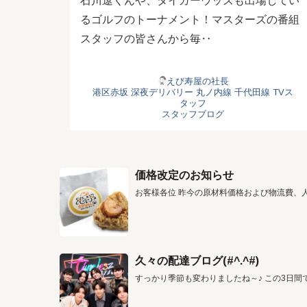
石川遼くんや、タイガーウッズも出場してい
るゴルフのトーナメント！マスターズの番組
スタッフの皆さんから毎‥
えび寿屋の社長
港区赤坂
深夜デリバリー
丸ノ内線
千代田線
TVス
タッフ
スタッフブログ
価格改定のお知らせ
お客様各位 昨今の原材料価格および物流費、
久々の配達ブログ(#^.^#)
すっかり季節も変わりましたね～♪ この3日間