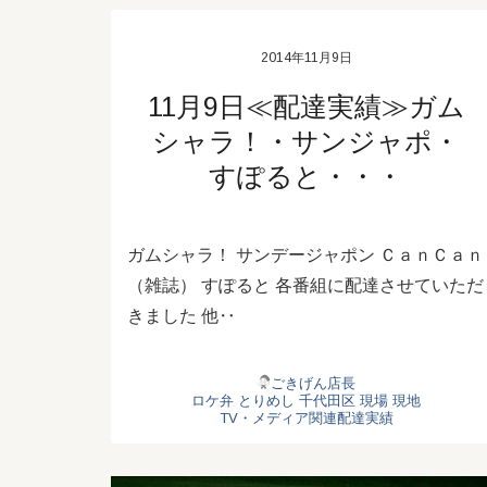
2014年11月9日
11月9日≪配達実績≫ガム
シャラ！・サンジャポ・
すぽると・・・
ガムシャラ！ サンデージャポン ＣａｎＣａｎ
（雑誌） すぽると 各番組に配達させていただ
きました 他‥
ごきげん店長
ロケ弁
とりめし
千代田区
現場
現地
TV・メディア関連配達実績