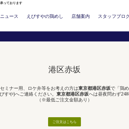
」承っております
ニュース
えびすやの鶏めし
店舗案内
スタッフブロ
港区赤坂
セミナー用、ロケ弁等をお考えの方は
東京都港区赤坂
で「鶏め
びすや)へご連絡ください。
東京都港区赤坂
へは昼夜問わず24
（※最低ご注文金額あり）
ご注文はこちら