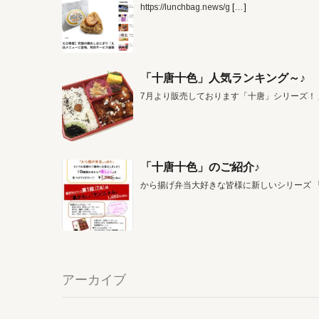
https://lunchbag.news/g
[…]
「十唐十色」人気ランキング～♪
7月より販売しております「十唐」シリーズ！
「十唐十色」のご紹介♪
から揚げ弁当大好きな皆様に新しいシリーズ 
アーカイブ