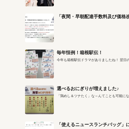
「夜間・早朝配達手数料及び価格
毎年恒例！箱根駅伝！
今年も箱根駅伝ドラマがありましたね！ 翌日
選べるおにぎりが増えました♪
「鶏めし＆ツナたく」な～んてことも可能に
「使えるニュースランチバッグ」に