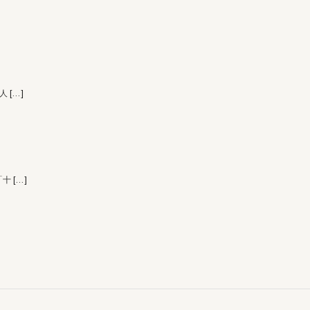
 人
[…]
「十
[…]