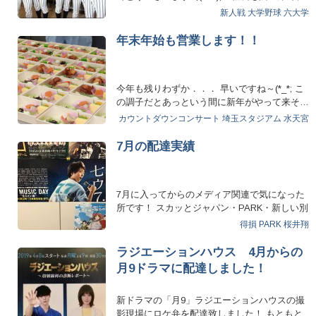
ご機嫌です。…
新人戦
大学野球
六大学
年末年始も営業します！！
今年も残りわずか．．． 早いですね～(*_*; こ
の調子だとあっという間に新年がやって来そ…
カウントダウンコンサート
埼玉スタジアム
水天宮
7月の配達実績
7月に入ってからのメディア関連で気になった
所です！ スカッとジャパン・PARK・新しい別
の窓・魔女に言わ…
得損
PARK
桜井翔
ラジエーションハウス 4月からの
月9ドラマに配達しました！
新ドラマの「月9」ラジエーションハウスの撮
影現場にロケ弁を配達致しました！ もともと