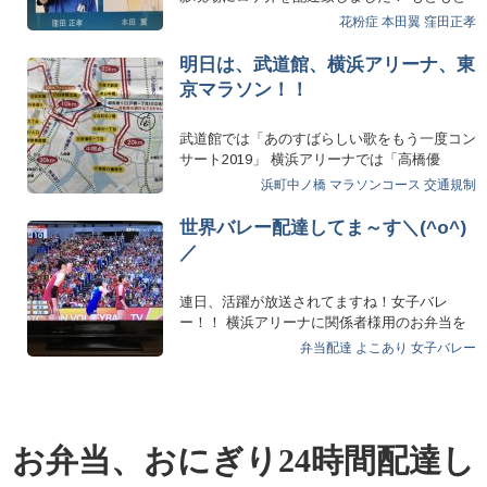
「グランドジャンプ」…
花粉症
本田翼
窪田正孝
明日は、武道館、横浜アリーナ、東
京マラソン！！
武道館では「あのすばらしい歌をもう一度コン
サート2019」 横浜アリーナでは「高橋優
LIVE …
浜町中ノ橋
マラソンコース
交通規制
世界バレー配達してま～す＼(^o^)
／
連日、活躍が放送されてますね！女子バレ
ー！！ 横浜アリーナに関係者様用のお弁当を
連日配達しており…
弁当配達
よこあり
女子バレー
お弁当、おにぎり24時間配達し