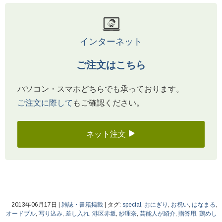
インターネット
ご注文はこちら
パソコン・スマホどちらでも承っております。
ご注文に際して
もご確認ください。
ネット注文
2013年06月17日
|
雑誌・書籍掲載
|
タグ:
special
,
おにぎり
,
お祝い
,
はなまる
,
オードブル
,
写り込み
,
差し入れ
,
港区赤坂
,
紗理奈
,
芸能人が紹介
,
贈答用
,
鶏めし