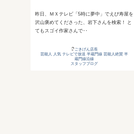
昨日、ＭＸテレビ「5時に夢中」でえび寿屋を
沢山褒めてくださった、岩下さんを検索！ と
てもスゴイ作家さんで‥
ごきげん店長
芸能人 人気
テレビで放送
半蔵門線
芸能人絶賛
半
蔵門線沿線
スタッフブログ