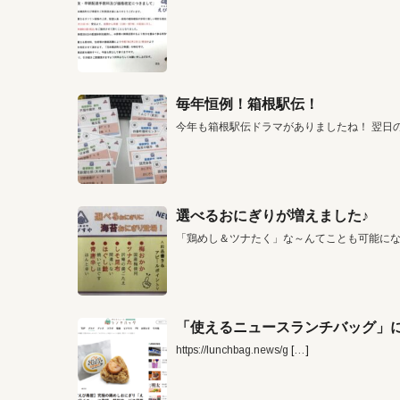
毎年恒例！箱根駅伝！
今年も箱根駅伝ドラマがありましたね！ 翌日
選べるおにぎりが増えました♪
「鶏めし＆ツナたく」な～んてことも可能に
「使えるニュースランチバッグ」に
https://lunchbag.news/g
[…]