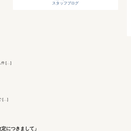
スタッフブログ
人件
[…]
で
[…]
改定につきまして」