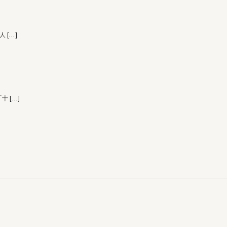
 人
[…]
「十
[…]