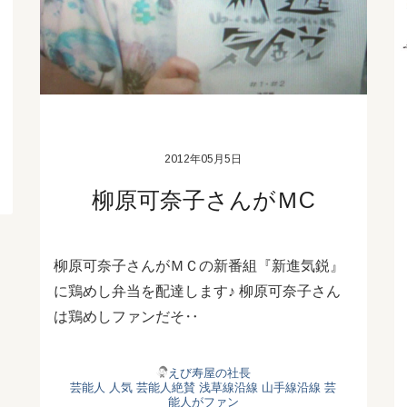
2012年05月5日
柳原可奈子さんがＭC
柳原可奈子さんがＭＣの新番組『新進気鋭』
に鶏めし弁当を配達します♪ 柳原可奈子さん
は鶏めしファンだそ‥
えび寿屋の社長
芸能人 人気
芸能人絶賛
浅草線沿線
山手線沿線
芸
能人がファン