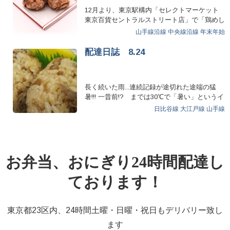
12月より、東京駅構内「セレクトマーケット
東京百貨セントラルストリート店」で「鶏めし
2個入り」の販売を開始しま…
山手線沿線
中央線沿線
年末年始
配達日誌 8.24
長く続いた雨...連続記録が途切れた途端の猛
暑!!! 一昔前!? までは30℃で「暑い」というイ
メージで…
日比谷線
大江戸線
山手線
お弁当、おにぎり24時間配達し
ております！
東京都23区内、24時間土曜・日曜・祝日もデリバリー致し
ます