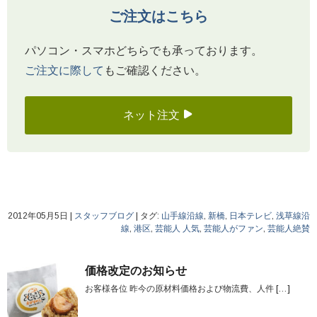
ご注文はこちら
パソコン・スマホどちらでも承っております。
ご注文に際して
もご確認ください。
ネット注文
2012年05月5日
|
スタッフブログ
|
タグ:
山手線沿線
,
新橋
,
日本テレビ
,
浅草線沿
線
,
港区
,
芸能人 人気
,
芸能人がファン
,
芸能人絶賛
価格改定のお知らせ
お客様各位 昨今の原材料価格および物流費、人件
[…]