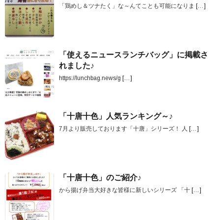
「鶏めし＆ツナたく」な～んてことも可能になりま
[…]
「使えるニュースランチバッグ」に掲載さ
れました♪
https://lunchbag.news/g
[…]
「十唐十色」人気ランキング～♪
7月より販売しております「十唐」シリーズ！ 人
[…]
「十唐十色」のご紹介♪
から揚げ弁当大好きな皆様に新しいシリーズ 「十
[…]