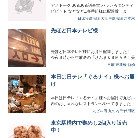
アメトーク あるある議事堂 バラいろダンディ
ビビット などなど...各番組様に配達致しまし
た｡ え…
日比谷線沿線
大江戸線沿線
六本木
先ほど日本テレビ様
先ほど日本テレビ様にお弁当配達しました！
今夜９時から生放送の「さんま＆ＳＭＡＰ！美
女と野獣のク…
日曜
東新橋
新橋
本日は日テレ「ぐるナイ」様へお届
け
本日は日テレ「ぐるナイ」様へお届けで丸ビル
内のおしゃれなレストランへやってきました
ぁ。おそらくはあの超…
丸ビル店
丸の内
千代田区
東京駅構内で鶏めし2個入り販売
中！