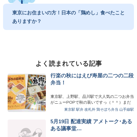
東京にお住まいの方！日本の「鶏めし」食べたこと
ありますか？
よく読まれている記事
行楽の秋にはえび寿屋の二つの二段
弁当！
東京駅、上野駅、品川駅で大人気の二つお弁当
がニューPOPで秋の装いですっ（＾＾）まだ
食べてない方は是非こち…
東京駅 駅弁 改札外
鶏そぼろ弁当
山手線駅
5月19日 配達実績 アメトーク･ある
ある議事堂…