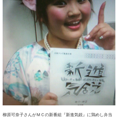
柳原可奈子さんがＭＣの新番組『新進気鋭』に鶏めし弁当