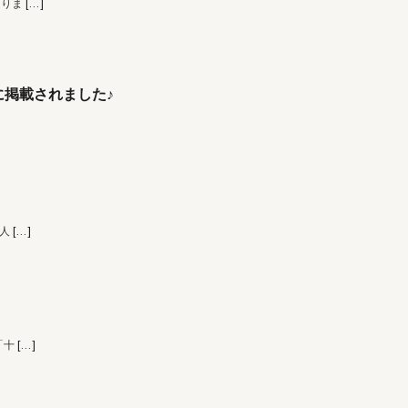
なりま
[…]
掲載されました♪
 人
[…]
「十
[…]