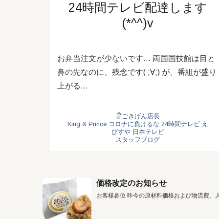
24時間テレビ配達します
(*^^)v
お弁当注文が少ないです… 両国国技館は目と
鼻の先なのに、残念です( ;∀;) が、番組が盛り
上がる…
ごきげん店長
King & Prince
コロナに負けるな
24時間テレビ
え
びすや
日本テレビ
スタッフブログ
価格改定のお知らせ
お客様各位 昨今の原材料価格および物流費、