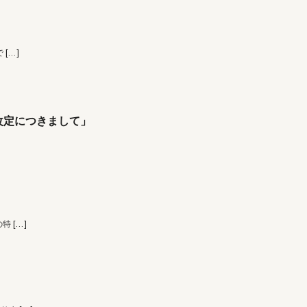
で
[…]
改定につきまして」
の特
[…]