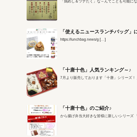
「鶏めし＆ツナたく」な～んてことも可能に
「使えるニュースランチバッグ」に
https://lunchbag.news/g
[…]
「十唐十色」人気ランキング～♪
7月より販売しております「十唐」シリーズ！
「十唐十色」のご紹介♪
から揚げ弁当大好きな皆様に新しいシリーズ 