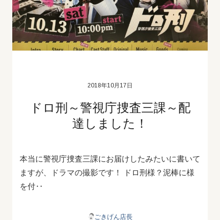
2018年10月17日
ドロ刑～警視庁捜査三課～配
達しました！
本当に警視庁捜査三課にお届けしたみたいに書いて
ますが、ドラマの撮影です！ ドロ刑様？泥棒に様
を付‥
ごきげん店長