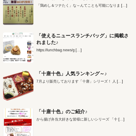
「鶏めし＆ツナたく」な～んてことも可能になりま
[…]
「使えるニュースランチバッグ」に掲載さ
れました♪
https://lunchbag.news/g
[…]
「十唐十色」人気ランキング～♪
7月より販売しております「十唐」シリーズ！ 人
[…]
「十唐十色」のご紹介♪
から揚げ弁当大好きな皆様に新しいシリーズ 「十
[…]