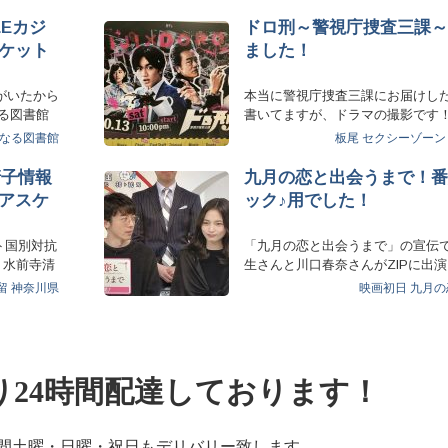
LEカジ
ドロ刑～警視庁捜査三課～
ケット
ました！
たがいたから
本当に警視庁捜査三課にお届けし
なる図書館
書いてますが、ドラマの撮影です！
様？泥棒に様を付…
なる図書館
板尾
セクシーゾーン
清子情報
九月の恋と出会うまで！番
アスケ
ック♪用でした！
ト国別対抗
「九月の恋と出会うまで」の宣伝
！ 水前寺清
生さんと川口春奈さんがZIPに出
した！ えび寿…
留
神奈川県
映画初日
九月の
り24時間配達しております！
時間土曜・日曜・祝日もデリバリー致します