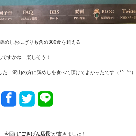
鶏めしおにぎりも含め300食を超える
んですかね！楽しそう！
た！沢山の方に鶏めしを食べて頂けてよかったです（*^_^*）
今回は
”
ごきげん店長
”
が書きました！