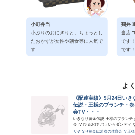
小町弁当
鶏弁 
小ぶりのおにぎりと、ちょっとし
当店
たおかずが女性や朝食等に人気で
です
す！
です
よ
《配達実績》5月24日いき
伝説・王様のブランチ・炎
会TV・・・
いきなり黄金伝説 王様のブランチ
会TV ひるおび バラいろダンディ 
ど！！ 本日もたくさんのお…
いきなり黄金伝説
炎の体育会TV
王様