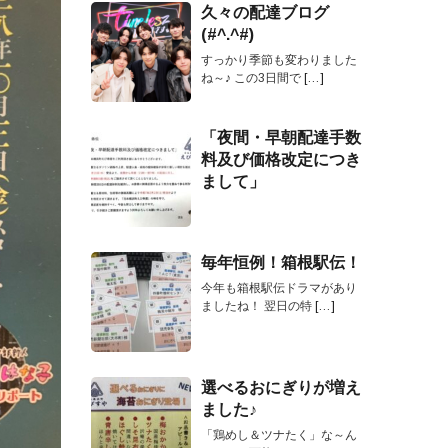
久々の配達ブログ
(#^.^#)
すっかり季節も変わりました
ね～♪ この3日間で
[…]
「夜間・早朝配達手数
料及び価格改定につき
まして」
毎年恒例！箱根駅伝！
今年も箱根駅伝ドラマがあり
ましたね！ 翌日の特
[…]
選べるおにぎりが増え
ました♪
「鶏めし＆ツナたく」な～ん