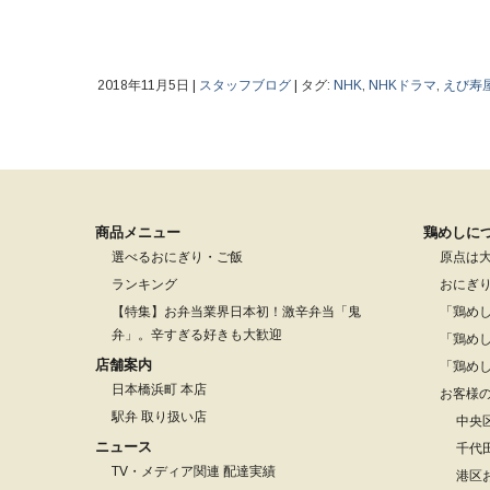
2018年11月5日
|
スタッフブログ
|
タグ:
NHK
,
NHKドラマ
,
えび寿
商品メニュー
鶏めしに
選べるおにぎり・ご飯
原点は
ランキング
おにぎ
【特集】お弁当業界日本初！激辛弁当「鬼
「鶏め
弁」。辛すぎる好きも大歓迎
「鶏め
店舗案内
「鶏め
日本橋浜町 本店
お客様
駅弁 取り扱い店
中央
ニュース
千代
TV・メディア関連 配達実績
港区