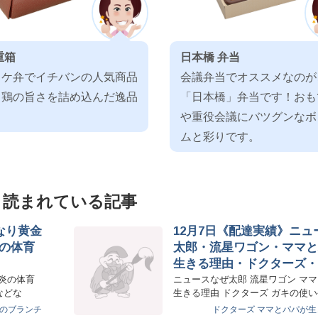
重箱
日本橋 弁当
ロケ弁でイチバンの人気商品
会議弁当でオススメなのが
！鶏の旨さを詰め込んだ逸品
「日本橋」弁当です！おも
！
や重役会議にバツグンなボ
ムと彩りです。
く読まれている記事
なり黄金
12月7日《配達実績》ニュ
の体育
太郎・流星ワゴン・ママと
生きる理由・ドクターズ・
使いやあらへんで・ネプリ
 炎の体育
ニュースなぜ太郎 流星ワゴン マ
などな
生きる理由 ドクターズ ガキの使
んで ネプリーグ…
のブランチ
ドクターズ
ママとパパが生