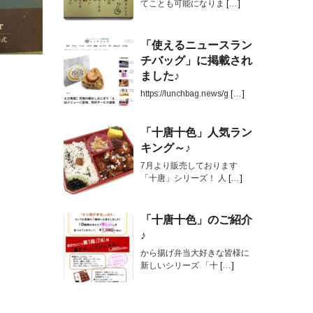
てことも可能になりま
[…]
「使えるニュースラン
チバッグ」に掲載され
ました♪
https://lunchbag.news/g
[…]
「十唐十色」人気ラン
キング～♪
7月より販売しております
「十唐」シリーズ！ 人
[…]
「十唐十色」のご紹介
♪
から揚げ弁当大好きな皆様に
新しいシリーズ 「十
[…]