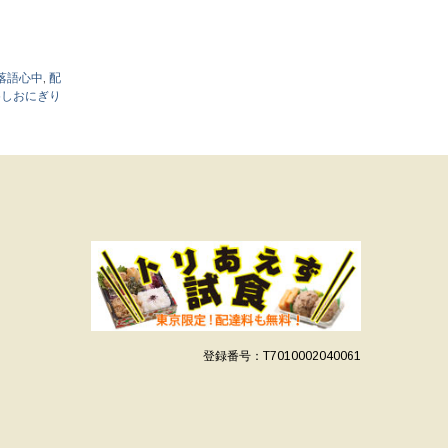
落語心中
,
配
めしおにぎり
登録番号：T7010002040061