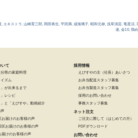
屋
,
エキストラ
,
山崎育三郎
,
岡田将生
,
平田満
,
成海璃子
,
昭和元禄
,
浅草演芸
,
竜星涼
,
達
,
金10
,
鶏
ついて
採用情報
大分県の家庭料理
えびすやの主（社長）あいさつ
りイズム
お弁当配送スタッフ募集
し」が出来るまで
お弁当製造スタッフ募集
し」レシピ
採用のお問い合わせ
し」と「えびすや」動画紹介
事務スタッフ募集
の声
ネット注文
区お届けのお客様の声
ご注文に際して（はじめての方）
田区お届けのお客様の声
PDFダウンロード
お届けのお客様の声
お問い合わせ