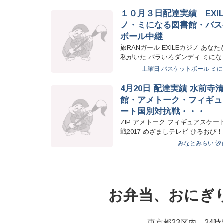
１０月３日配達実績 EXI
ノ・ミになる図書館・バス
ボール中継
旅RANガール EXILEカジノ あな
私がいた バラいろダンディ ミに
バスケットボール…
土曜日
バスケットボール
ミに
4月20日 配達実績 水前寺
館・アメトーク・フィギュ
ート国別対抗戦・・・
ZIP アメトーク フィギュアスケー
戦2017 めざましテレビ ひるおび
子情報…
みなとみらい
汐
お弁当、おにぎ
東京都23区内、24