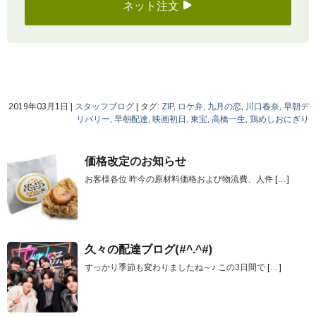
ネット注文
2019年03月1日
|
スタッフブログ
|
タグ:
ZIP
,
ロケ弁
,
九月の恋
,
川口春奈
,
早朝デ
リバリー
,
早朝配達
,
映画初日
,
東宝
,
高橋一生
,
鶏めしおにぎり
価格改定のお知らせ
お客様各位 昨今の原材料価格および物流費、人件
[…]
久々の配達ブログ(#^.^#)
すっかり季節も変わりましたね～♪ この3日間で
[…]