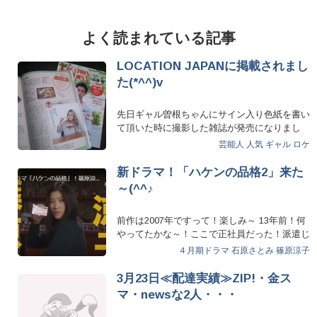
よく読まれている記事
LOCATION JAPANに掲載されまし
た(*^^)v
先日ギャル曽根ちゃんにサイン入り色紙を書い
て頂いた時に撮影した雑誌が発売になりまし
た！えび寿屋イチオシの「鶏弁…
芸能人 人気
ギャル
ロケ
新ドラマ！「ハケンの品格2」来た
～(^^♪
前作は2007年ですって！楽しみ～ 13年前！何
やってたかな～！ここで正社員だった！派遣じ
ゃなく…
４月期ドラマ
石原さとみ
篠原涼子
3月23日≪配達実績≫ZIP!・金ス
マ・newsな2人・・・