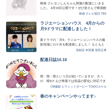
映画 クレヨンしんちゃん関連の配達にいきま
した。 4月16日公開です！ぜひ皆さんで映画館
へGO！！ ここ最近、…
映画
テレビ朝日
TBS
ラジエーションハウス 4月からの
月9ドラマに配達しました！
新ドラマの「月9」ラジエーションハウスの撮
影現場にロケ弁を配達致しました！ もともと
「グランドジャンプ」…
花粉症
本田翼
窪田正孝
配達日誌10.18
雨・雨・雨という日が続いていますが…久々
の 晴れ!! えび寿屋では気温の変化に対応でき
ずに体調不良になる…
CM撮影
ピラミッドダービー
TOKIOカケル
春のキャンペーンやってます♪