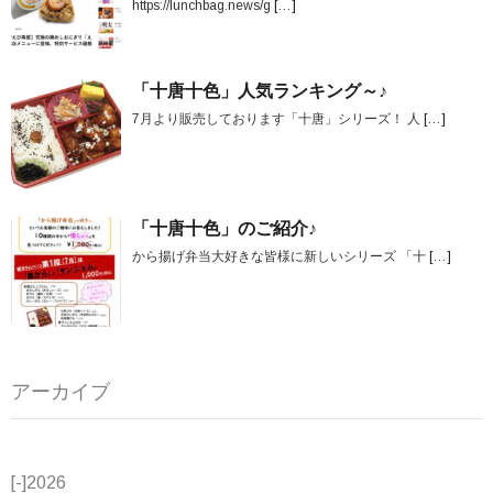
https://lunchbag.news/g
[…]
「十唐十色」人気ランキング～♪
7月より販売しております「十唐」シリーズ！ 人
[…]
「十唐十色」のご紹介♪
から揚げ弁当大好きな皆様に新しいシリーズ 「十
[…]
アーカイブ
[-]
2026