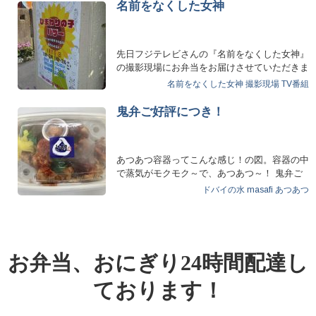
名前をなくした女神
先日フジテレビさんの『名前をなくした女神』
の撮影現場にお弁当をお届けさせていただきま
した。 外で…
名前をなくした女神
撮影現場
TV番組
鬼弁ご好評につき！
あつあつ容器ってこんな感じ！の図。容器の中
で蒸気がモクモク～で、あつあつ～！ 鬼弁ご
好評につき、…
ドバイの水
masafi
あつあつ
お弁当、おにぎり24時間配達し
ております！