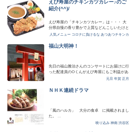
えび寿屋のチキンカツカレー♪のご
紹介(^^)/
えび寿屋の「チキンカツカレー」は・・・ 大
分県自慢の香り豊かで上質などんこしいたけと
お肉をトロト…
人気メニュー
コロナに負けるな
あつあつチキンカ
レー
福山大明神！
先日の福山雅治さんのコンサートにお届けに行
った配達員のOくんがえび寿屋にもご利益があ
るように！と写真を撮っ…
元旦
年賀
正月
ＮＨＫ連続ドラマ
「風のハルカ」 大分の食卓 に掲載されまし
た。 …
映り込み
神南
渋谷区