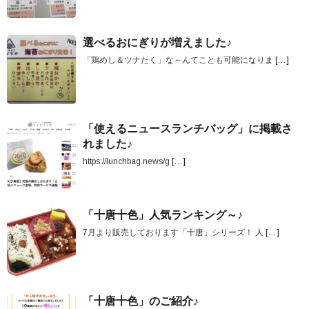
選べるおにぎりが増えました♪
「鶏めし＆ツナたく」な～んてことも可能になりま
[…]
「使えるニュースランチバッグ」に掲載さ
れました♪
https://lunchbag.news/g
[…]
「十唐十色」人気ランキング～♪
7月より販売しております「十唐」シリーズ！ 人
[…]
「十唐十色」のご紹介♪