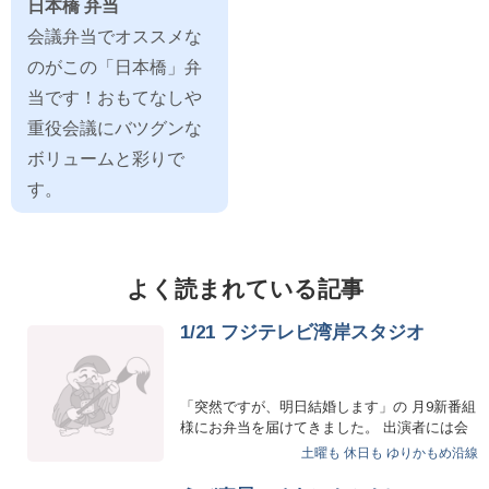
日本橋 弁当
会議弁当でオススメな
のがこの「日本橋」弁
当です！おもてなしや
重役会議にバツグンな
ボリュームと彩りで
す。
よく読まれている記事
1/21 フジテレビ湾岸スタジオ
「突然ですが、明日結婚します」の 月9新番組
様にお弁当を届けてきました。 出演者には会
えなかったですが、 番組…
土曜も
休日も
ゆりかもめ沿線