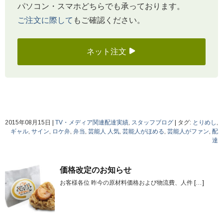
パソコン・スマホどちらでも承っております。
ご注文に際して
もご確認ください。
ネット注文
2015年08月15日
|
TV・メディア関連配達実績
,
スタッフブログ
|
タグ:
とりめし
,
ギャル
,
サイン
,
ロケ弁
,
弁当
,
芸能人 人気
,
芸能人がほめる
,
芸能人がファン
,
配
達
価格改定のお知らせ
お客様各位 昨今の原材料価格および物流費、人件
[…]