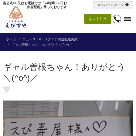
当公式HP又はお電話では「24時間365日お
メンバーログイン
弁当配達」承っております
ネット注文
ホーム
ニュース
TV・メディア関連配達実績
ギャル曽根ちゃん！ありがとう＼(^o^)／
ギャル曽根ちゃん！ありがとう
＼(^o^)／