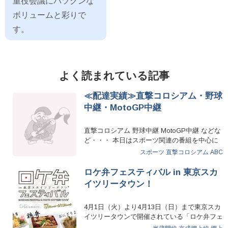
重役会議にバツグンな
ボリュームと彩りで
す。
よく読まれている記事
≪配達実績≫直撃コロシアム・野球
中継・MotoGP中継
直撃コロシアム 野球中継 MotoGP中継 などな
ど・・・ 本日はスポーツ関連の番組を中心に
多くのTV局様へお…
スポーツ
直撃コロシアム
ABC
ロケ弁フェスティバル in 東京スカ
イツリータウン！
4月1日（火）より4月13日（日）まで東京スカ
イツリータウンで開催されている「ロケ弁フェ
スティバル」にえび…