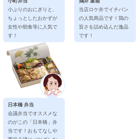
小町弁当
鶏弁 重箱
小ぶりのおにぎりと、
当店ロケ弁でイチバン
ちょっとしたおかずが
の人気商品です！鶏の
女性や朝食等に人気で
旨さを詰め込んだ逸品
す！
です！
日本橋 弁当
会議弁当でオススメな
のがこの「日本橋」弁
当です！おもてなしや