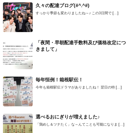
久々の配達ブログ(#^.^#)
すっかり季節も変わりましたね～♪ この3日間で
[…]
「夜間・早朝配達手数料及び価格改定につ
きまして」
毎年恒例！箱根駅伝！
今年も箱根駅伝ドラマがありましたね！ 翌日の特
[…]
選べるおにぎりが増えました♪
「鶏めし＆ツナたく」な～んてことも可能になりま
[…]