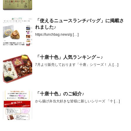
「使えるニュースランチバッグ」に掲載さ
れました♪
https://lunchbag.news/g
[…]
「十唐十色」人気ランキング～♪
7月より販売しております「十唐」シリーズ！ 人
[…]
「十唐十色」のご紹介♪
から揚げ弁当大好きな皆様に新しいシリーズ 「十
[…]