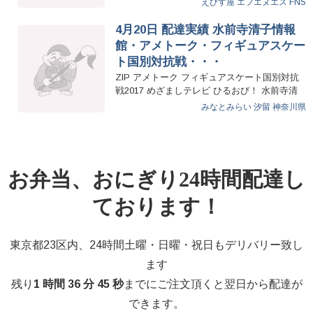
えびす屋
エフエヌエス
FNS
4月20日 配達実績 水前寺清子情報
館・アメトーク・フィギュアスケー
ト国別対抗戦・・・
ZIP アメトーク フィギュアスケート国別対抗
戦2017 めざましテレビ ひるおび！ 水前寺清
子情報…
みなとみらい
汐留
神奈川県
お弁当、おにぎり24時間配達し
ております！
東京都23区内、24時間土曜・日曜・祝日もデリバリー致し
ます
残り
1 時間 36 分 44 秒
までにご注文頂くと翌日から配達が
できます。