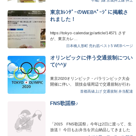
半蔵門線
京成押上線
押上
東京ｶﾚﾝﾀﾞｰのWEBﾍﾟｰｼﾞに掲載さ
れました！
https://tokyo-calendar.jp/article/14571 さす
が、東京カレ…
日本橋人形町
売れ筋ベスト5
WEBページ
オリンピックに伴う交通規制につい
て(^^)/
東京2020オリンピック・パラリンピック大会
開催に伴い、 競技会場周辺で交通規制が行わ
れます。 …
首都高値上げ
交通規制
弁当配達
FNS歌謡祭♪
「2015 FNS歌謡祭」今年は2日に渡って、生
放送！ 今日もお弁当を沢山納品してきました
(*^^)v 夜は7…