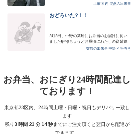
活躍中！ NN…
土曜
社内
突然の出来事
おどろいた?！！
8月8日、中野の某所にお弁当のお届けに伺い
ました!(^^)!ちょうどお昼頃にわたしの従姉妹
から電話が！今お…
突然の出来事
中野区
笹巻き
お弁当、おにぎり24時間配達し
ております！
東京都23区内、24時間土曜・日曜・祝日もデリバリー致し
ます
残り
3 時間 21 分 13 秒
までにご注文頂くと翌日から配達が
できます。