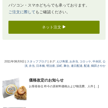
パソコン・スマホどちらでも承っております。
ご注文に際して
もご確認ください。
ネット注文
2011年08月9日
|
スタッフブログ
|
タグ:
えび寿屋
,
お弁当
,
コロッケ
,
中央区
,
公
演
,
弁当
,
日本橋
,
明治座
,
浜町
,
舞台
,
連日配達
,
配達
,
鶴田さやか
価格改定のお知らせ
お客様各位 昨今の原材料価格および物流費、人件
[…]