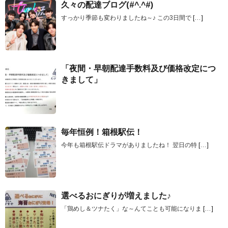
久々の配達ブログ(#^.^#)
すっかり季節も変わりましたね～♪ この3日間で
[…]
「夜間・早朝配達手数料及び価格改定につ
きまして」
毎年恒例！箱根駅伝！
今年も箱根駅伝ドラマがありましたね！ 翌日の特
[…]
選べるおにぎりが増えました♪
「鶏めし＆ツナたく」な～んてことも可能になりま
[…]