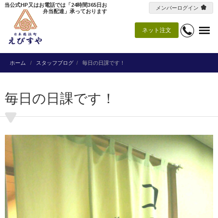
当公式HP又はお電話では「24時間365日お
メンバーログイン
弁当配達」承っております
ネット注文
ホーム
スタッフブログ
毎日の日課です！
毎日の日課です！