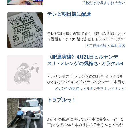
1秒だけ
小島よしお
大食い
テレビ朝日様に配達
テレビ朝日様に配達です！『銭形金太郎』とい
う番組名！(^-^)b 後であたしもチェックします
(*^-…
大江戸線沿線
六本木
港区
《配達実績》4月21日ヒルナンデ
ス！･メレンゲの気持ち･ミラクル9
ヒルナンデス！ メレンゲの気持ち ミラクル9
ひるおび バイキング バラいろダンディ 本日も
たくさ…
メレンゲの気持ち
ヒルナンデス！
バイキング
トラブルっ！
わが社の配達に使っている車に異変がっ(*￣Ｏ
￣)ノウチの体力系の社員のＴ田さんとＫ君が