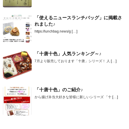
「使えるニュースランチバッグ」に掲載さ
れました♪
https://lunchbag.news/g
[…]
「十唐十色」人気ランキング～♪
7月より販売しております「十唐」シリーズ！ 人
[…]
「十唐十色」のご紹介♪
から揚げ弁当大好きな皆様に新しいシリーズ 「十
[…]