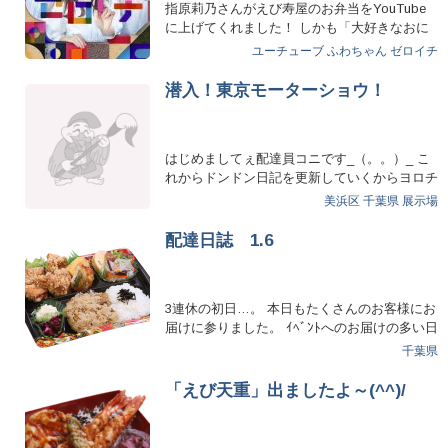
指原莉乃さんがえび寿屋のお弁当をYouTube
に上げてくれました！ しかも「大好きなおに
ぎり屋さ…
ユーチューブ
ふわちゃん
ゼロイチ
潜入！東京モーターショウ！
はじめましてぇ配達員コニです_（。。）_ こ
れからドンドン日記を更新していくからヨロチ
ク（´…
美浜区
千葉県
展示場
配達日誌 1.6
3連休の初日…。 本日もたくさんのお客様にお
届けに参りました。 ｲﾍﾞﾝﾄへのお届けの多い日
でした…
千葉県
「えび天重」出ましたよ～(^^)/