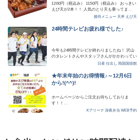
1200円（税込み） 1150円（税込み） おっきい
えび天が2本！！ 人気のとり天も乗ってま…
接待メニュー
天丼
えび天
24時間テレビお疲れ様でした♪
今年も24時間テレビが終わりましたね！ 沢山
のタレントさんやスタッフさんがかかわってい
る中、 …
日産
仕出し
両国国技館
★年末年始のお得情報♪～12月6日
から!(^^)!
ホームページからご注文お待ちしておりま
す！！…
Kアリーナ
深夜弁当
WEB予約