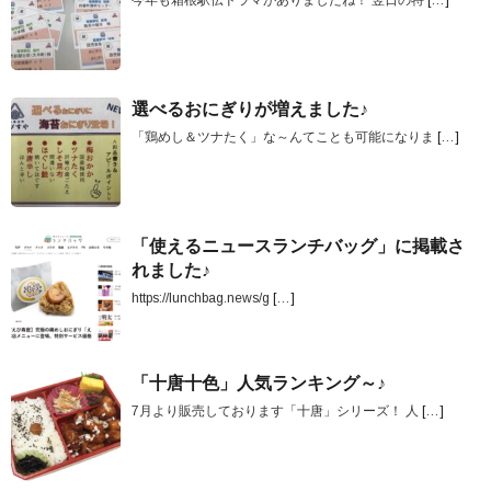
今年も箱根駅伝ドラマがありましたね！ 翌日の特
[…]
選べるおにぎりが増えました♪
「鶏めし＆ツナたく」な～んてことも可能になりま
[…]
「使えるニュースランチバッグ」に掲載さ
れました♪
https://lunchbag.news/g
[…]
「十唐十色」人気ランキング～♪
7月より販売しております「十唐」シリーズ！ 人
[…]