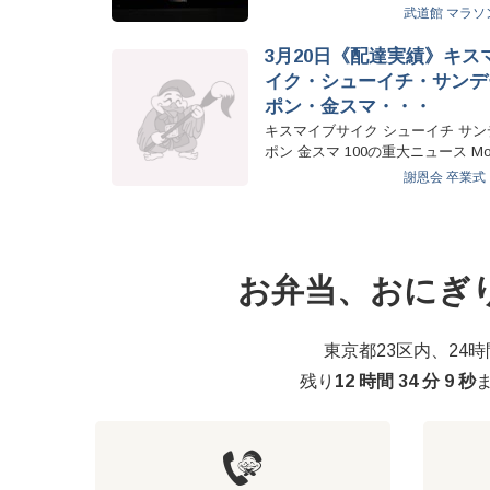
に厚木まで配達しました！…
武道館
マラソ
3月20日《配達実績》キス
イク・シューイチ・サンデ
ポン・金スマ・・・
キスマイブサイク シューイチ サ
ポン 金スマ 100の重大ニュース Mo
そ…
謝恩会
卒業式
お弁当、おにぎ
東京都23区内、24
残り
12 時間 34 分 8 秒