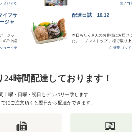
…
ン
えびすや
虎ノ門
マイブサ
配達日誌 10.12
ージャ
ンデージャ
本日もたくさんのお客様にお届け
toGP中継
た。 「ノンストップ!」様で取り
ださったおかげで… 「…
シューイチ
白昼夢
ゴッド
り24時間配達しております！
時間土曜・日曜・祝日もデリバリー致します
までにご注文頂くと翌日から配達ができます。