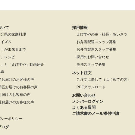
ついて
採用情報
大分県の家庭料理
えびすやの主（社長）あいさつ
りイズム
お弁当配送スタッフ募集
し」が出来るまで
お弁当製造スタッフ募集
し」レシピ
採用のお問い合わせ
し」と「えびすや」動画紹介
事務スタッフ募集
の声
ネット注文
区お届けのお客様の声
ご注文に際して（はじめての方）
田区お届けのお客様の声
PDFダウンロード
お届けのお客様の声
お問い合わせ
メンバーログイン
区お届けのお客様の声
よくある質問
ご請求書のメール添付申請
バシーポリシー
ブログ