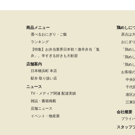
商品メニュー
鶏めしに
選べるおにぎり・ご飯
原点は
ランキング
おにぎ
【特集】お弁当業界日本初！激辛弁当「鬼
「鶏め
弁」。辛すぎる好きも大歓迎
「鶏め
店舗案内
「鶏め
日本橋浜町 本店
お客様
駅弁 取り扱い店
中央
ニュース
千代
TV・メディア関連 配達実績
港区
雑誌・書籍掲載
江東
店舗ニュース
会社概要
イベント・物産展
プライ
スタッフ