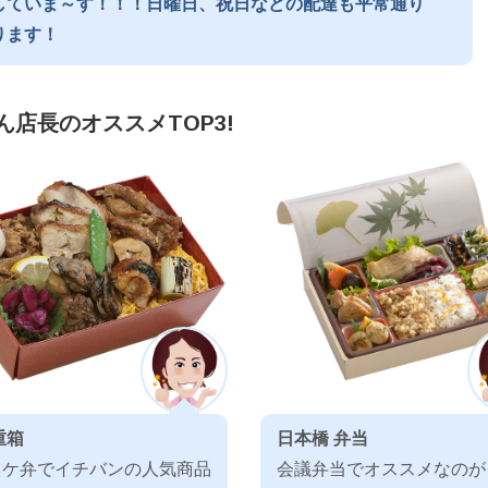
していま～す！！！日曜日、祝日などの配達も平常通り
ります！
ん店長のオススメTOP3!
重箱
日本橋 弁当
ロケ弁でイチバンの人気商品
会議弁当でオススメなのが