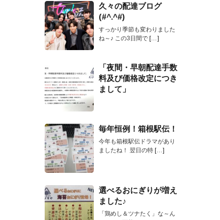
久々の配達ブログ
(#^.^#)
すっかり季節も変わりました
ね～♪ この3日間で
[…]
「夜間・早朝配達手数
料及び価格改定につき
まして」
毎年恒例！箱根駅伝！
今年も箱根駅伝ドラマがあり
ましたね！ 翌日の特
[…]
選べるおにぎりが増え
ました♪
「鶏めし＆ツナたく」な～ん