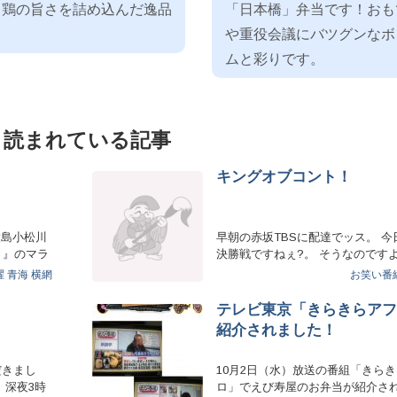
！鶏の旨さを詰め込んだ逸品
「日本橋」弁当です！おも
！
や重役会議にバツグンなボ
ムと彩りです。
く読まれている記事
キングオブコント！
大島小松川
早朝の赤坂TBSに配達でッス。 今
Ｋ』のマラ
決勝戦ですねぇ?。 そうなのです
もあの「キングオブコ…
曜
青海
横網
お笑い番
テレビ東京「きらきらアフ
紹介されました！
だきまし
10月2日（水）放送の番組「きら
、深夜3時
ロ」でえび寿屋のお弁当が紹介さ