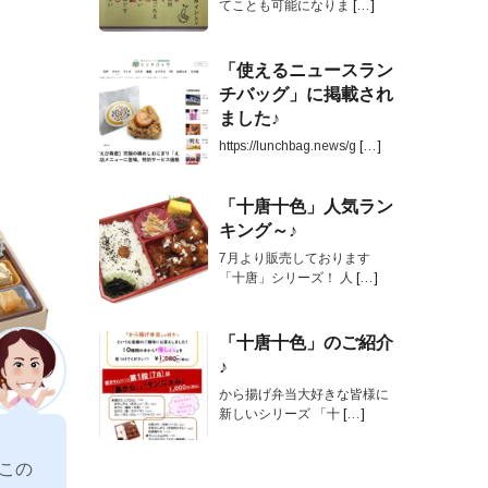
てことも可能になりま
[…]
「使えるニュースラン
チバッグ」に掲載され
ました♪
https://lunchbag.news/g
[…]
「十唐十色」人気ラン
キング～♪
7月より販売しております
「十唐」シリーズ！ 人
[…]
「十唐十色」のご紹介
♪
から揚げ弁当大好きな皆様に
新しいシリーズ 「十
[…]
この