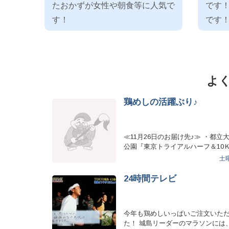
たおかずが女性や朝食等に人気で
です
す！
です
よ
鶏めしの活躍ぶり♪
≪11月26日のお届け先♪≫ ・都立
公園『東京トライアルハーフ＆10
ソン大会に290食！…
土
24時間テレビ
今年も鶏めしいっぱいご注文いた
た！ 城島リーダーのマラソンには