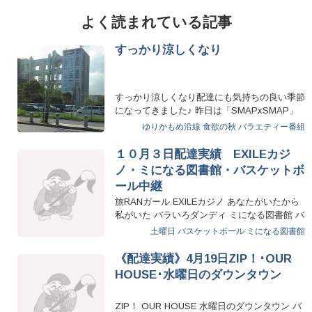
よく読まれている記事
すっかり涼しくなり
すっかり涼しくなり配達にも気持ちの良い季節
になってきました♪ 昨日は「SMAPxSMAP」
様へ、今日…
ゆりかもめ沿線
食欲の秋
バラエティー番組
１０月３日配達実績 EXILEカジ
ノ・ミになる図書館・バスケットボ
ール中継
旅RANガール EXILEカジノ あなたがいたから
私がいた バラいろダンディ ミになる図書館 バ
スケットボール…
土曜日
バスケットボール
ミになる図書館
《配達実績》4月19日ZIP！･OUR
HOUSE･水曜日のダウンタウン
ZIP！ OUR HOUSE 水曜日のダウンタウン バ