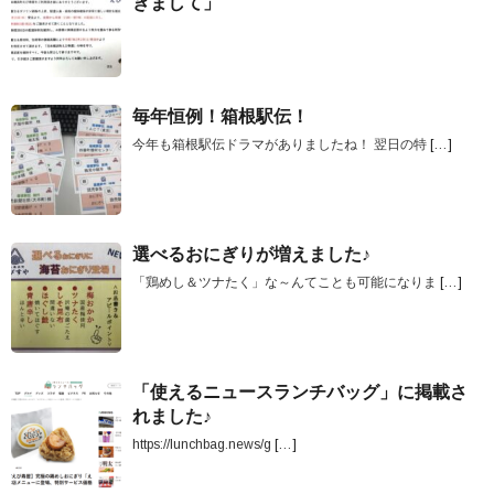
きまして」
毎年恒例！箱根駅伝！
今年も箱根駅伝ドラマがありましたね！ 翌日の特
[…]
選べるおにぎりが増えました♪
「鶏めし＆ツナたく」な～んてことも可能になりま
[…]
「使えるニュースランチバッグ」に掲載さ
れました♪
https://lunchbag.news/g
[…]