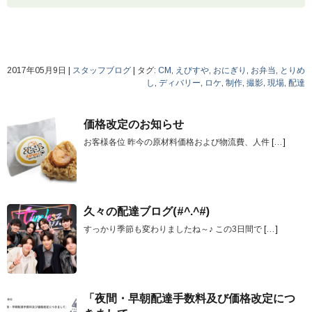
2017年05月9日
|
スタッフブログ
|
タグ:
CM
,
えびすや
,
おにぎり
,
お弁当
,
とりめ
し
,
ディバリー
,
ロケ
,
制作
,
撮影
,
現場
,
配達
価格改定のお知らせ
お客様各位 昨今の原材料価格および物流費、人件
[…]
久々の配達ブログ(#^.^#)
すっかり季節も変わりましたね～♪ この3日間で
[…]
「夜間・早朝配達手数料及び価格改定につ