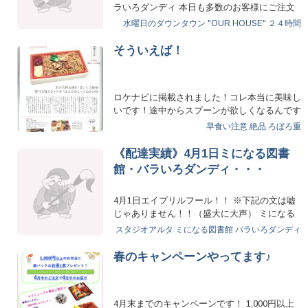
ラいろダンディ 本日も多数のお客様にご注文
いただきました…
水曜日のダウンタウン
"OUR HOUSE"
２４時間
そういえば！
ロケナビに掲載されました！コレ本当に美味し
いです！途中からスプーンが欲しくなるんです
が、早食い注意って…
早食い注意
絶品
ろぼろ重
《配達実績》4月1日ミになる図書
館・バラいろダンディ・・・
4月1日エイプリルフール！！ ※下記の文は嘘
じゃありません！！（盛大に大声） ミになる
図書館 バラいろダ…
スタジオアルタ
ミになる図書館
バラいろダンディ
春のキャンペーンやってます♪
4月末までのキャンペーンです！ 1,000円以上