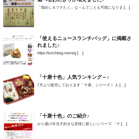
「鶏めし＆ツナたく」な～んてことも可能になりま
[…]
「使えるニュースランチバッグ」に掲載さ
れました♪
https://lunchbag.news/g
[…]
「十唐十色」人気ランキング～♪
7月より販売しております「十唐」シリーズ！ 人
[…]
「十唐十色」のご紹介♪
から揚げ弁当大好きな皆様に新しいシリーズ 「十
[…]