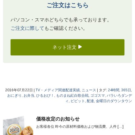
ご注文はこちら
パソコン・スマホどちらでも承っております。
ご注文に際して
もご確認ください。
ネット注文
2016年07月22日
|
TV・メディア関連配達実績
,
ニュース
|
タグ:
24時間
,
365日
,
おにぎり
,
お弁当
,
ひるおび！
,
ものまね紅白歌合戦
,
ゴゴスマ
,
バラいろダンデ
ィ
,
ビビット
,
配達
,
金曜日のダウンタウン
価格改定のお知らせ
お客様各位 昨今の原材料価格および物流費、人件
[…]