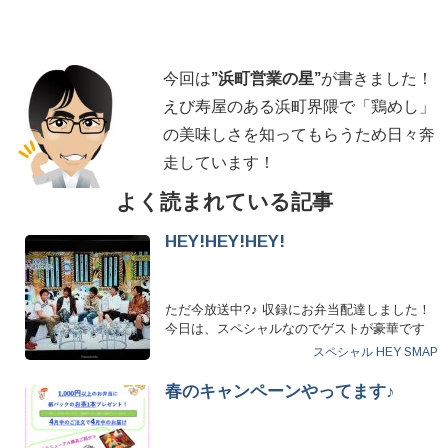
今回は
”
浜町営業の星
”
が書きました！
えび寿屋のある浜町界隈で「鶏めし」
の美味しさを知ってもらうため日々奔
走しています！
よく読まれている記事
HEY!HEY!HEY!
ただ今放送中?♪ 収録にお弁当配達しました！
今日は、スペシャルなのでゲストが豪華です
っ!!NN …
スペシャル
HEY
SMAP
春のキャンペーンやってます♪