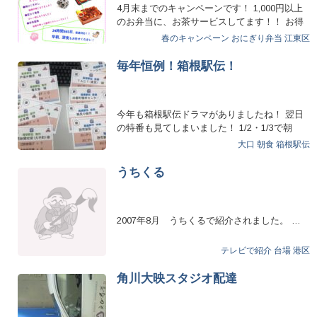
4月末までのキャンペーンです！ 1,000円以上
のお弁当に、お茶サービスしてます！！ お得
なこの時…
春のキャンペーン
おにぎり弁当
江東区
毎年恒例！箱根駅伝！
今年も箱根駅伝ドラマがありましたね！ 翌日
の特番も見てしまいました！ 1/2・1/3で朝
食…
大口
朝食
箱根駅伝
うちくる
2007年8月 うちくるで紹介されました。 …
テレビで紹介
台場
港区
角川大映スタジオ配達