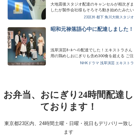
大地震後スタジオ配達のキャンセルが相次ぎま
したが製作会社様もそろそろ動き始めたみたい
で本日調布角川スタ…
23区外
都下
角川大映スタジオ
昭和元禄落語心中に配達しました！
浅草演芸ﾎｰﾙへの配達でした！エキストラさん
用の鶏めしおにぎりも含め300食を超える ご注
文でし…
NHKドラマ
浅草演芸
エキストラ
お弁当、おにぎり24時間配達し
ております！
東京都23区内、24時間土曜・日曜・祝日もデリバリー致し
ます