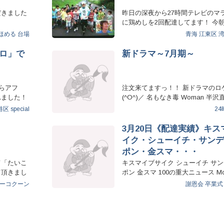
だきました
昨日の深夜から27時間テレビのマ
に鶏めしを2回配達してます！ 今
タジオにお届…
ほめる
台場
青海
江東区
ロ」で
新ドラマ～7月期～
らアフ
注文来てますっ！！ 新ドラマのロ
れました！
(^O^)／ 名もなき毒 Woman 半
ＭＥＲ ＮＵＤＥ…
港区
special
24
3月20日《配達実績》キス
イク・シューイチ・サンデ
ポン・金スマ・・・
て「たいこ
キスマイブサイク シューイチ サ
て頂きまし
ポン 金スマ 100の重大ニュース Mo
そ…
ーコクーン
謝恩会
卒業式