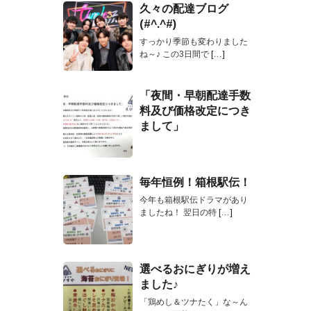
久々の配達ブログ
(#^.^#)
すっかり季節も変わりました
ね～♪ この3日間で
[…]
「夜間・早朝配達手数
料及び価格改定につき
まして」
毎年恒例！箱根駅伝！
今年も箱根駅伝ドラマがあり
ましたね！ 翌日の特
[…]
選べるおにぎりが増え
ました♪
「鶏めし＆ツナたく」な～ん