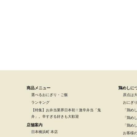
商品メニュー
鶏めしに
選べるおにぎり・ご飯
原点は
ランキング
おにぎ
【特集】お弁当業界日本初！激辛弁当「鬼
「鶏め
弁」。辛すぎる好きも大歓迎
「鶏め
店舗案内
「鶏め
日本橋浜町 本店
お客様