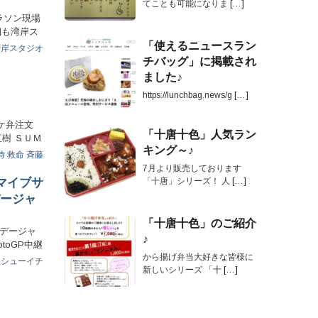
てことも可能になりま
[…]
ラソン現場
朝も湾岸ス
「使えるニュースラン
湾岸スタジオ
チバッグ」に掲載され
ました♪
https://lunchbag.news/g
[…]
ケ弁注文
「十唐十色」人気ラン
沢直樹 ＳＵＭ
キング～♪
時
救命
斉藤
7月より販売しております
マイブサ
「十唐」シリーズ！ 人
[…]
ージャ
「十唐十色」のご紹介
ンデージャ
♪
toGP中継
から揚げ弁当大好きな皆様に
シューイチ
新しいシリーズ 「十
[…]