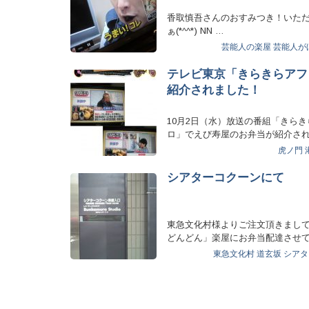
香取慎吾さんのおすみつき！いた
ぁ(*^^*) NN …
芸能人の楽屋
芸能人が
テレビ東京「きらきらアフ
紹介されました！
10月2日（水）放送の番組「きらき
ロ」でえび寿屋のお弁当が紹介さ
…
虎ノ門
シアターコクーンにて
東急文化村様よりご注文頂きまし
どんどん」楽屋にお弁当配達させ
た。中村橋之助さん古田…
東急文化村
道玄坂
シアタ