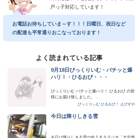
戸っ子対応しています！
お電話お待ちしていま～す！！！日曜日、祝日など
の配達も平常通りおこなっております！
よく読まれている記事
9月18日びっくりいむ・バチッと爆
ハリ！・ひるおび・・・
びっくりいむ バチッと爆ハリ！ ひるおび の皆
様にお届け致しました。 …
びっくりぃむ
ひるおび！
えびすや
今日は降りしきる雪
今日は降りしきる雪の中ＴＢＳラジオ「大沢悠