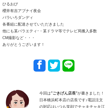
ひるおび
櫻井有吉アブナイ夜会
バラいろダンディ
各番組に配達させていただきました
他にも某バラエティｰ・某ドラマ等でテレビ局搬入多数
CM撮影など・・・
ありがとうございます！
今回は
”
ごきげん店長
”
が書きました！
日本橋浜町本店の店長です♪電話注文
の対応はいつも笑顔でチャキチャキ江