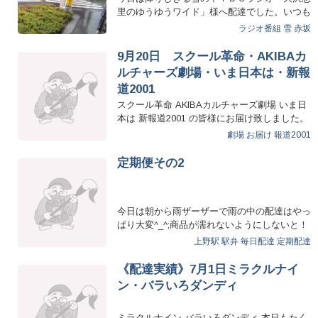
里のゆうゆうワイド」様へ配達でした。いつも
ご注文頂き感謝感謝…
ラジオ番組
雪
赤坂
9月20日 スクール革命・AKIBAカ
ルチャーズ劇場・いま日本は・新報
道2001
スクール革命 AKIBAカルチャーズ劇場 いま日
本は 新報道2001 の皆様にお届け致しました。
…
劇場
お届け
報道2001
定期便その2
今日は朝から雨ザーザーで雨の中の配達はやっ
ぱり大変^_^;商品が濡れないようにしないと！
特に定…
上野駅 駅弁
毎日配達
定期配達
《配達実績》7月1日ミラクルナイ
ン・バラいろダンディ
ミラクルナイン バラいろダンディ 本日もたく