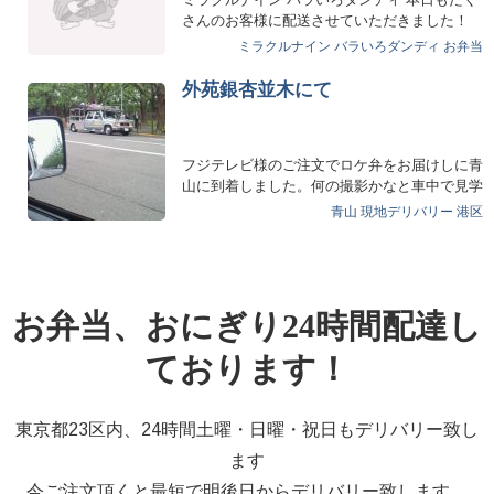
さんのお客様に配送させていただきました！
なんと！！なんと！！ 6…
ミラクルナイン
バラいろダンディ
お弁当
外苑銀杏並木にて
フジテレビ様のご注文でロケ弁をお届けしに青
山に到着しました。何の撮影かなと車中で見学
しておりましたとこ…
青山
現地デリバリー
港区
お弁当、おにぎり24時間配達し
ております！
東京都23区内、24時間土曜・日曜・祝日もデリバリー致し
ます
今ご注文頂くと最短で明後日からデリバリー致します。