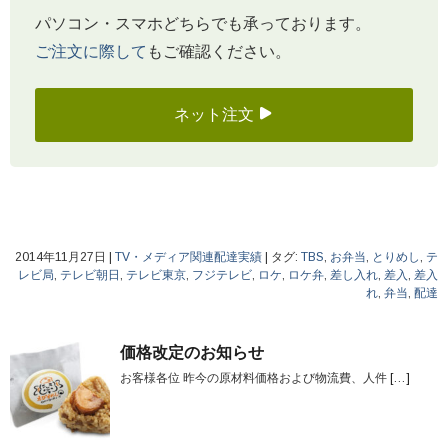
パソコン・スマホどちらでも承っております。
ご注文に際して
もご確認ください。
ネット注文
2014年11月27日
|
TV・メディア関連配達実績
|
タグ:
TBS
,
お弁当
,
とりめし
,
テ
レビ局
,
テレビ朝日
,
テレビ東京
,
フジテレビ
,
ロケ
,
ロケ弁
,
差し入れ
,
差入
,
差入
れ
,
弁当
,
配達
価格改定のお知らせ
お客様各位 昨今の原材料価格および物流費、人件
[…]