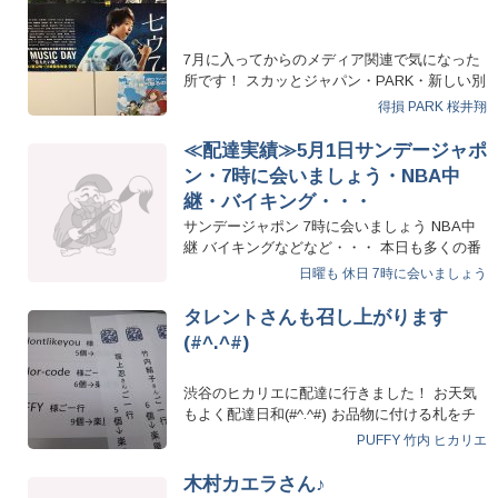
7月に入ってからのメディア関連で気になった
所です！ スカッとジャパン・PARK・新しい別
の窓・魔女に言わ…
得損
PARK
桜井翔
≪配達実績≫5月1日サンデージャポ
ン・7時に会いましょう・NBA中
継・バイキング・・・
サンデージャポン 7時に会いましょう NBA中
継 バイキングなどなど・・・ 本日も多くの番
組へお弁当配達させて…
日曜も
休日
7時に会いましょう
タレントさんも召し上がります
(#^.^#)
渋谷のヒカリエに配達に行きました！ お天気
もよく配達日和(#^.^#) お品物に付ける札をチ
ラッとお見…
PUFFY
竹内
ヒカリエ
木村カエラさん♪