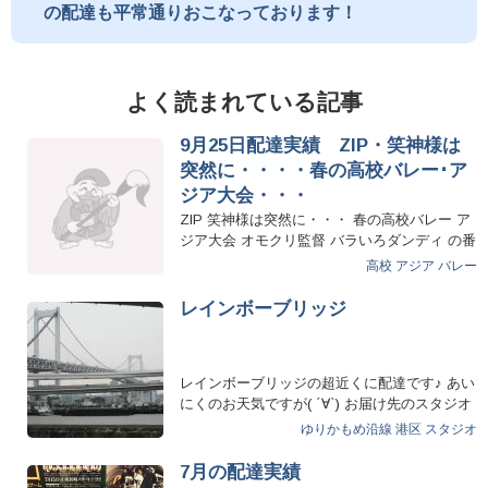
の配達も平常通りおこなっております！
よく読まれている記事
9月25日配達実績 ZIP・笑神様は
突然に・・・・春の高校バレー･ア
ジア大会・・・
ZIP 笑神様は突然に・・・ 春の高校バレー ア
ジア大会 オモクリ監督 バラいろダンディ の番
組様にお届け致し…
高校
アジア
バレー
レインボーブリッジ
レインボーブリッジの超近くに配達です♪ あい
にくのお天気ですが( ´∀`) お届け先のスタジオ
もか…
ゆりかもめ沿線
港区
スタジオ
7月の配達実績