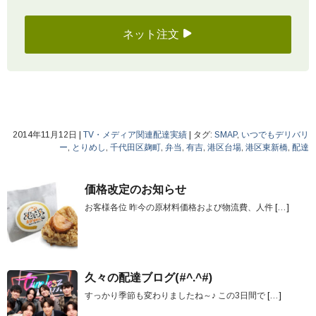
ネット注文
2014年11月12日
|
TV・メディア関連配達実績
|
タグ:
SMAP
,
いつでもデリバリ
ー
,
とりめし
,
千代田区麹町
,
弁当
,
有吉
,
港区台場
,
港区東新橋
,
配達
価格改定のお知らせ
お客様各位 昨今の原材料価格および物流費、人件
[…]
久々の配達ブログ(#^.^#)
すっかり季節も変わりましたね～♪ この3日間で
[…]