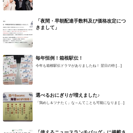
「夜間・早朝配達手数料及び価格改定につ
きまして」
毎年恒例！箱根駅伝！
今年も箱根駅伝ドラマがありましたね！ 翌日の特
[…]
選べるおにぎりが増えました♪
「鶏めし＆ツナたく」な～んてことも可能になりま
[…]
「使えるニュースランチバッグ」に掲載さ