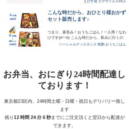
えびす屋
エグザイル
EXILE
こんな時だから、おひとり様おかず
セット販売します♪
つまり、家呑み！おうちごはん！一人用！なわ
けです(#^.^#) こんな時だから、飲みに行くの
をグ…
ソーシャルディスタンス
晩酌
おうちごはん
お弁当、おにぎり24時間配達し
ております！
東京都23区内、24時間土曜・日曜・祝日もデリバリー致し
ます
残り
12 時間 24 分 5 秒
までにご注文頂くと翌日から配達が
できます。