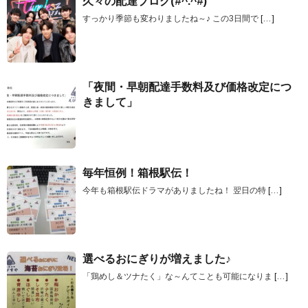
久々の配達ブログ(#^.^#)
すっかり季節も変わりましたね～♪ この3日間で
[…]
「夜間・早朝配達手数料及び価格改定につ
きまして」
毎年恒例！箱根駅伝！
今年も箱根駅伝ドラマがありましたね！ 翌日の特
[…]
選べるおにぎりが増えました♪
「鶏めし＆ツナたく」な～んてことも可能になりま
[…]