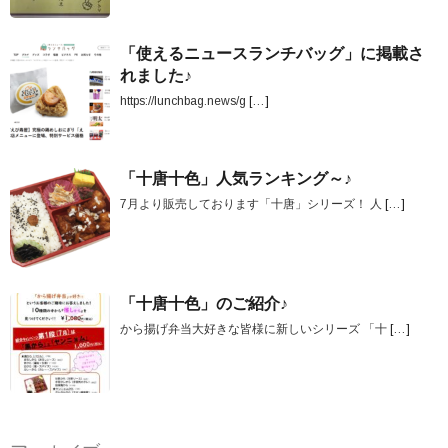
「使えるニュースランチバッグ」に掲載さ
れました♪
https://lunchbag.news/g
[…]
「十唐十色」人気ランキング～♪
7月より販売しております「十唐」シリーズ！ 人
[…]
「十唐十色」のご紹介♪
から揚げ弁当大好きな皆様に新しいシリーズ 「十
[…]