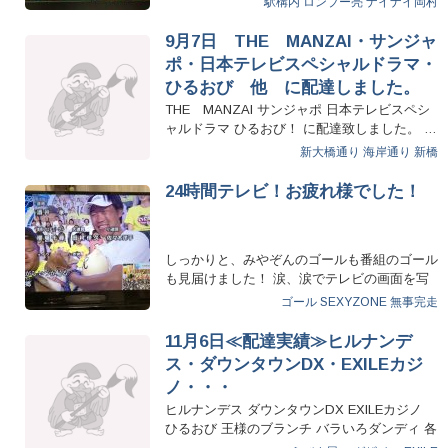
駅構内
ロンブー亮
ナイナイ岡村
9月7日 THE MANZAI・サンジャ
ポ・日本テレビスペシャルドラマ・
ひるおび 他 に配達しました。
THE MANZAI サンジャポ 日本テレビスペシ
ャルドラマ ひるおび！ に配達致しました。 …
新大橋通り
海岸通り
新橋
24時間テレビ！お疲れ様でした！
しっかりと、みやぞんのゴールも番組のゴール
も見届けました！ 涙、涙でテレビの画面を写
メしています…
ゴール
SEXYZONE
無事完走
11月6日≪配達実績≫ヒルナンデ
ス・ダウンタウンDX・EXILEカジ
ノ・・・
ヒルナンデス ダウンタウンDX EXILEカジノ
ひるおび 王様のブランチ バラいろダンディ 各
番組に配達させ…