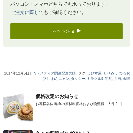
パソコン・スマホどちらでも承っております。
ご注文に際して
もご確認ください。
ネット注文
2014年12月5日
|
TV・メディア関連配達実績
|
タグ:
えびす屋
,
とりめし
,
ひるお
び！
,
わんニャン
,
タクシー
,
ミラクル9
,
宅配
,
弁当
,
金曜
価格改定のお知らせ
お客様各位 昨今の原材料価格および物流費、人件
[…]