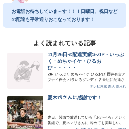
お電話お待ちしていま～す！！！日曜日、祝日など
の配達も平常通りおこなっております！
よく読まれている記事
11月26日≪配達実績≫ZIP・いっぷ
く・めちゃイケ・ひるお
び・・・・・
ZIP いっぷく めちゃイケ ひるおび 櫻井有吉ア
ブナイ夜会 バラいろダンディ 各番組に配達さ
せていただきまし…
テレビ東京
差入
差入れ
夏木ﾏﾘさんに感謝です！
先日、関西で放送している「おかべろ」という
番組で、夏木マリさんに 冷めても美味しい、
おむすびです…