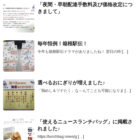
「夜間・早朝配達手数料及び価格改定につ
きまして」
毎年恒例！箱根駅伝！
今年も箱根駅伝ドラマがありましたね！ 翌日の特
[…]
選べるおにぎりが増えました♪
「鶏めし＆ツナたく」な～んてことも可能になりま
[…]
「使えるニュースランチバッグ」に掲載さ
れました♪
https://lunchbag.news/g
[…]