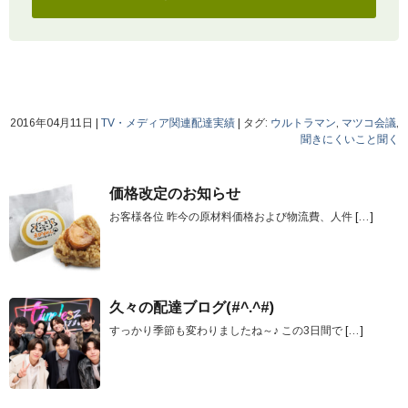
2016年04月11日
|
TV・メディア関連配達実績
|
タグ:
ウルトラマン
,
マツコ会議
,
聞きにくいこと聞く
価格改定のお知らせ
お客様各位 昨今の原材料価格および物流費、人件
[…]
久々の配達ブログ(#^.^#)
すっかり季節も変わりましたね～♪ この3日間で
[…]