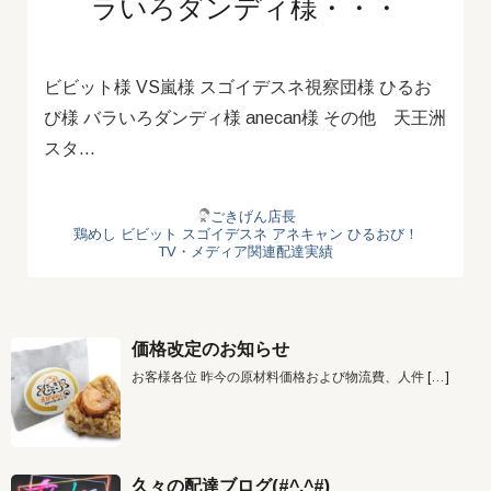
ラいろダンディ様・・・
ビビット様 VS嵐様 スゴイデスネ視察団様 ひるお
び様 バラいろダンディ様 anecan様 その他 天王洲
スタ…
ごきげん店長
鶏めし
ビビット
スゴイデスネ
アネキャン
ひるおび！
TV・メディア関連配達実績
価格改定のお知らせ
お客様各位 昨今の原材料価格および物流費、人件
[…]
久々の配達ブログ(#^.^#)