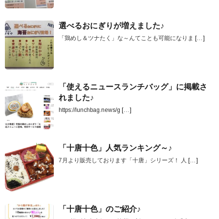
選べるおにぎりが増えました♪
「鶏めし＆ツナたく」な～んてことも可能になりま
[…]
「使えるニュースランチバッグ」に掲載さ
れました♪
https://lunchbag.news/g
[…]
「十唐十色」人気ランキング～♪
7月より販売しております「十唐」シリーズ！ 人
[…]
「十唐十色」のご紹介♪