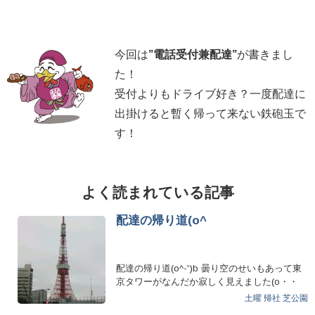
今回は
”
電話受付兼配達
”
が書きまし
た！
受付よりもドライブ好き？一度配達に
出掛けると暫く帰って来ない鉄砲玉で
す！
よく読まれている記事
配達の帰り道(o^
配達の帰り道(o^-')b 曇り空のせいもあって東
京タワーがなんだか寂しく見えました(o・・
o)/~…
土曜
帰社
芝公園