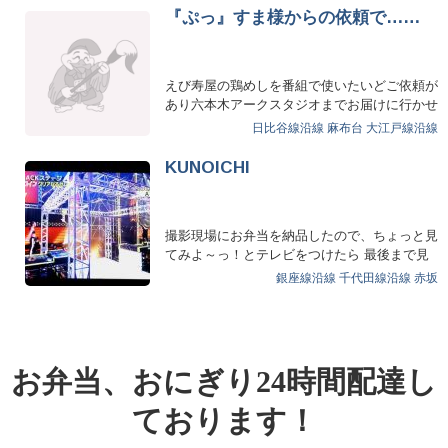
『ぷっ』すま様からの依頼で……
えび寿屋の鶏めしを番組で使いたいどご依頼が
あり六本木アークスタジオまでお届けに行かせ
て頂きました近日中の放…
日比谷線沿線
麻布台
大江戸線沿線
KUNOICHI
撮影現場にお弁当を納品したので、ちょっと見
てみよ～っ！とテレビをつけたら 最後まで見
てしまった！！ ま…
銀座線沿線
千代田線沿線
赤坂
お弁当、おにぎり24時間配達し
ております！