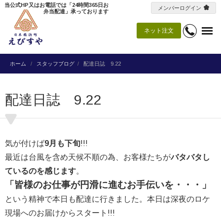
当公式HP又はお電話では「24時間365日お
メンバーログイン
弁当配達」承っております
ネット注文
ホーム
スタッフブログ
配達日誌 9.22
配達日誌 9.22
気が付けば
9月も下旬
!!!
最近は台風を含め天候不順の為、お客様たちが
バタバタし
ているのを感じます
。
「皆様のお仕事が円滑に進むお手伝いを・・・」
という精神で本日も配達に行きました。本日は深夜のロケ
現場へのお届けからスタート!!!