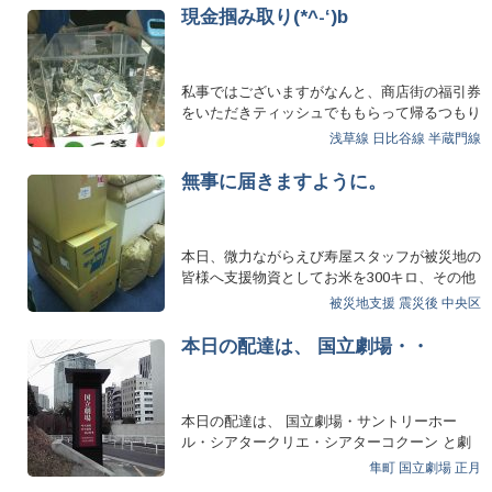
現金掴み取り(*^-‘)b
私事ではございますがなんと、商店街の福引券
をいただきティッシュでももらって帰るつもり
が、なんと(@_@…
浅草線
日比谷線
半蔵門線
無事に届きますように。
本日、微力ながらえび寿屋スタッフが被災地の
皆様へ支援物資としてお米を300キロ、その他
スタッフが持ち寄…
被災地支援
震災後
中央区
本日の配達は、 国立劇場・・
本日の配達は、 国立劇場・サントリーホー
ル・シアタークリエ・シアターコクーン と劇
場、コンサートホ…
隼町
国立劇場
正月