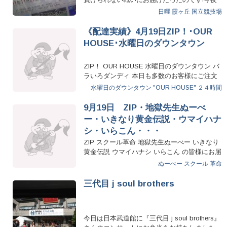
18:56テレビ朝…
日曜
霞ヶ丘
国立競技場
《配達実績》4月19日ZIP！･OUR
HOUSE･水曜日のダウンタウン
ZIP！ OUR HOUSE 水曜日のダウンタウン バ
ラいろダンディ 本日も多数のお客様にご注文
いただきました…
水曜日のダウンタウン
"OUR HOUSE"
２４時間
9月19日 ZIP・地獄先生ぬーべ
ー・いきなり黄金伝説・ウマイハナ
シ・いらこん・・・
ZIP スクール革命 地獄先生ぬーべー いきなり
黄金伝説 ウマイハナシ いらこん の皆様にお届
け致しました。 …
ぬーべー
スクール
革命
三代目 j soul brothers
今日は日本武道館に『三代目 j soul brothers』