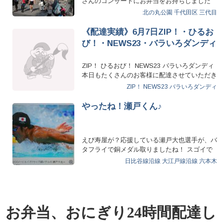
さんのコンサートにお弁当をお持ちしました
(*^…
北の丸公園
千代田区
三代目
《配達実績》6月7日ZIP！・ひるお
び！・NEWS23・バラいろダンディ
ZIP！ ひるおび！ NEWS23 バラいろダンディ
本日もたくさんのお客様に配達させていただき
ました！(^-…
ZIP！
NEWS23
バラいろダンディ
やったね！瀬戸くん♪
えび寿屋が？応援している瀬戸大也選手が、バ
タフライで銅メダル取りましたね！ スゴイで
す！引き続き応援して…
日比谷線沿線
大江戸線沿線
六本木
お弁当、おにぎり24時間配達し