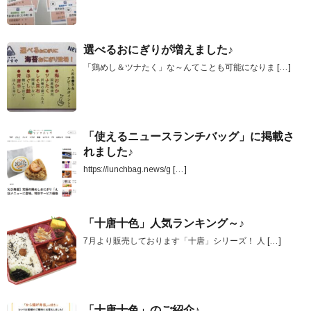
選べるおにぎりが増えました♪
「鶏めし＆ツナたく」な～んてことも可能になりま
[…]
「使えるニュースランチバッグ」に掲載さ
れました♪
https://lunchbag.news/g
[…]
「十唐十色」人気ランキング～♪
7月より販売しております「十唐」シリーズ！ 人
[…]
「十唐十色」のご紹介♪