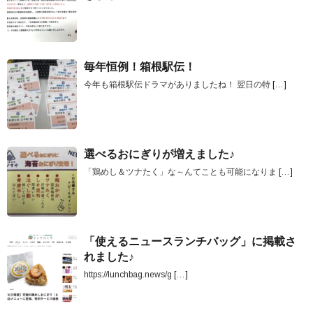
毎年恒例！箱根駅伝！
今年も箱根駅伝ドラマがありましたね！ 翌日の特
[…]
選べるおにぎりが増えました♪
「鶏めし＆ツナたく」な～んてことも可能になりま
[…]
「使えるニュースランチバッグ」に掲載さ
れました♪
https://lunchbag.news/g
[…]