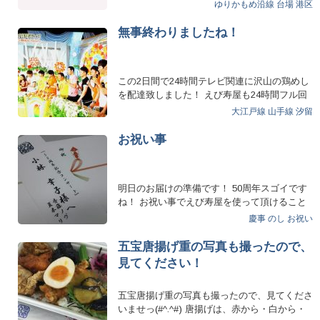
ゆりかもめ沿線
台場
港区
無事終わりましたね！
この2日間で24時間テレビ関連に沢山の鶏めし
を配達致しました！ えび寿屋も24時間フル回
転！ 24時間…
大江戸線
山手線
汐留
お祝い事
明日のお届けの準備です！ 50周年スゴイです
ね！ お祝い事でえび寿屋を使って頂けること
も大変感謝し…
慶事
のし
お祝い
五宝唐揚げ重の写真も撮ったので、
見てください！
五宝唐揚げ重の写真も撮ったので、見てくださ
いませっ(#^.^#) 唐揚げは、赤から・白から・