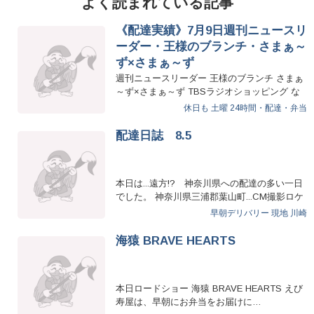
よく読まれている記事
《配達実績》7月9日週刊ニュースリ
ーダー・王様のブランチ・さまぁ～
ず×さまぁ～ず
週刊ニュースリーダー 王様のブランチ さまぁ
～ず×さまぁ～ず TBSラジオショッピング な
どなど 本日もたくさ…
休日も
土曜
24時間・配達・弁当
配達日誌 8.5
本日は...遠方!? 神奈川県への配達の多い一日
でした。 神奈川県三浦郡葉山町...CM撮影ロケ
地スタッフの…
早朝デリバリー
現地
川崎
海猿 BRAVE HEARTS
本日ロードショー 海猿 BRAVE HEARTS えび
寿屋は、早朝にお弁当をお届けに…