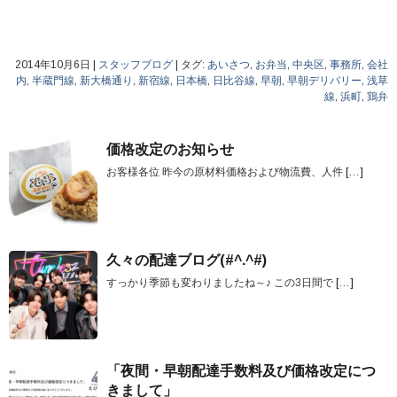
2014年10月6日
|
スタッフブログ
|
タグ:
あいさつ
,
お弁当
,
中央区
,
事務所
,
会社
内
,
半蔵門線
,
新大橋通り
,
新宿線
,
日本橋
,
日比谷線
,
早朝
,
早朝デリバリー
,
浅草
線
,
浜町
,
鶏弁
価格改定のお知らせ
お客様各位 昨今の原材料価格および物流費、人件
[…]
久々の配達ブログ(#^.^#)
すっかり季節も変わりましたね～♪ この3日間で
[…]
「夜間・早朝配達手数料及び価格改定につ
きまして」