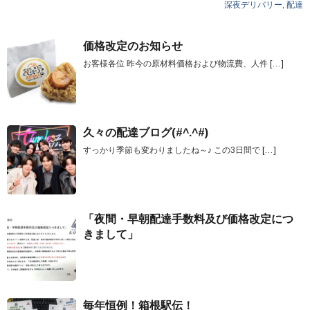
深夜デリバリー
,
配達
価格改定のお知らせ
お客様各位 昨今の原材料価格および物流費、人件
[…]
久々の配達ブログ(#^.^#)
すっかり季節も変わりましたね～♪ この3日間で
[…]
「夜間・早朝配達手数料及び価格改定につ
きまして」
毎年恒例！箱根駅伝！