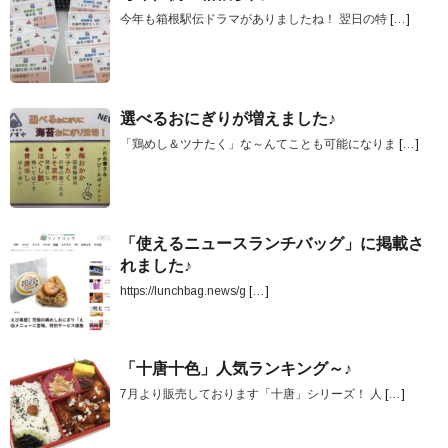
今年も箱根駅伝ドラマがありましたね！ 翌日の特
[…]
選べるおにぎりが増えました♪
「鶏めし＆ツナたく」な～んてことも可能になりま
[…]
「使えるニュースランチバッグ」に掲載さ
れました♪
https://lunchbag.news/g
[…]
「十唐十色」人気ランキング～♪
7月より販売しております「十唐」シリーズ！ 人
[…]