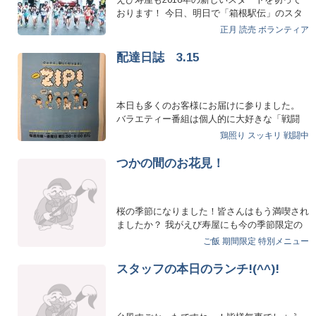
おります！ 今日、明日で「箱根駅伝」のスタ
ッフやボランティア…
正月
読売
ボランティア
配達日誌 3.15
本日も多くのお客様にお届けに参りました。
バラエティー番組は個人的に大好きな「戦闘
中」様にお届けに参りま…
鶏照り
スッキリ
戦闘中
つかの間のお花見！
桜の季節になりました！皆さんはもう満喫され
ましたか？ 我がえび寿屋にも今の季節限定の
「さくらご飯…
ご飯
期間限定
特別メニュー
スタッフの本日のランチ!(^^)!