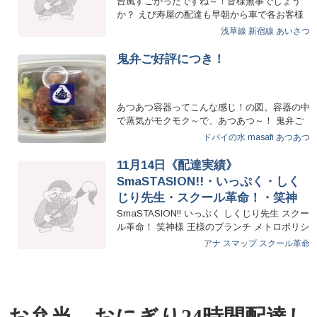
台風すごかったですね～！皆様無事でしょう
か？ えび寿屋の配達も早朝から車で各お客様
に配達させていただきました…
浅草線
新宿線
あいさつ
鬼弁ご好評につき！
あつあつ容器ってこんな感じ！の図。容器の中
で蒸気がモクモク～で、あつあつ～！ 鬼弁ご
好評につき、…
ドバイの水
masafi
あつあつ
11月14日《配達実績》
SmaSTASION!!・いっぷく・しく
じり先生・スクール革命！・笑神
様・王様のブランチ・・・
SmaSTASION!! いっぷく しくじり先生 スクー
ル革命！ 笑神様 王様のブランチ メトロポリシ
ャン バ…
アナ
スマップ
スクール革命
お弁当、おにぎり24時間配達し