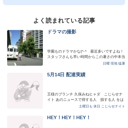
よく読まれている記事
ドラマの撮影
学園ものドラマかな(^-^ゞ最近多いですよね！
スタッフさんも早い時間からこの暑さの中本当
に大変です…
日曜
現地
猛暑
5月14日 配達実績
王様のブランチ 久保みねヒャダ こじらせナ
イト あのニュースで得する人 損する人 をは
じめとした各番組様…
土曜日も
休日
こじらせナイト
HEY！HEY！HEY！