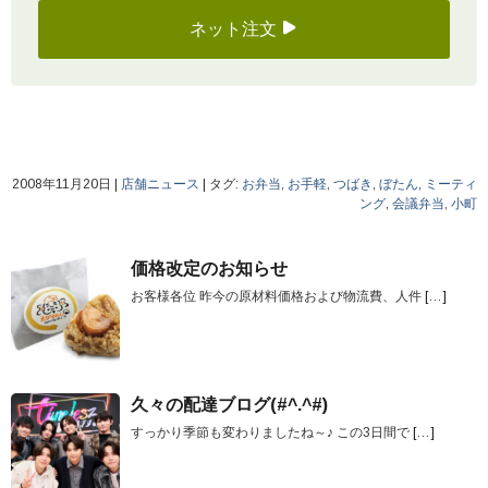
ネット注文
2008年11月20日
|
店舗ニュース
|
タグ:
お弁当
,
お手軽
,
つばき
,
ぼたん
,
ミーティ
ング
,
会議弁当
,
小町
価格改定のお知らせ
お客様各位 昨今の原材料価格および物流費、人件
[…]
久々の配達ブログ(#^.^#)
すっかり季節も変わりましたね～♪ この3日間で
[…]