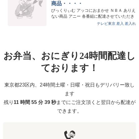
商品・・・・
びっくりぃむ アッコにおまかせ ＮＢＡ ありえ
ない商品 アニー 各番組に配達させていただき
ました。 他、本日も…
テレビ東京
差入
差入れ
お弁当、おにぎり24時間配達し
ております！
東京都23区内、24時間土曜・日曜・祝日もデリバリー致し
ます
残り
11 時間 55 分 38 秒
までにご注文頂くと翌日から配達が
できます。