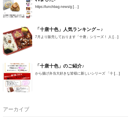
https://lunchbag.news/g
[…]
「十唐十色」人気ランキング～♪
7月より販売しております「十唐」シリーズ！ 人
[…]
「十唐十色」のご紹介♪
から揚げ弁当大好きな皆様に新しいシリーズ 「十
[…]
アーカイブ