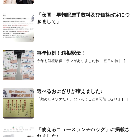
「夜間・早朝配達手数料及び価格改定につ
きまして」
毎年恒例！箱根駅伝！
今年も箱根駅伝ドラマがありましたね！ 翌日の特
[…]
選べるおにぎりが増えました♪
「鶏めし＆ツナたく」な～んてことも可能になりま
[…]
「使えるニュースランチバッグ」に掲載さ
れました♪