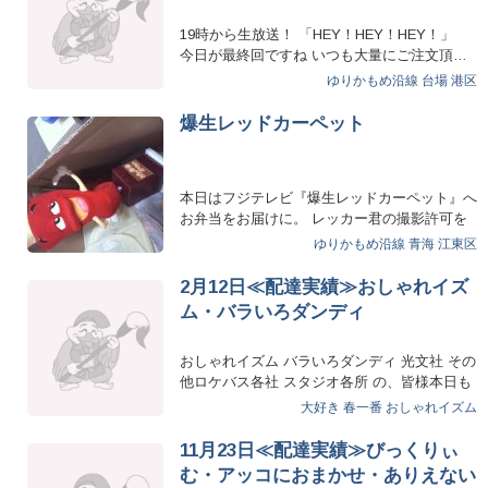
19時から生放送！ 「HEY！HEY！HEY！」
今日が最終回ですね いつも大量にご注文頂…
ゆりかもめ沿線
台場
港区
爆生レッドカーペット
本日はフジテレビ『爆生レッドカーペット』へ
お弁当をお届けに。 レッカー君の撮影許可を
いただけまし…
ゆりかもめ沿線
青海
江東区
2月12日≪配達実績≫おしゃれイズ
ム・バラいろダンディ
おしゃれイズム バラいろダンディ 光文社 その
他ロケバス各社 スタジオ各所 の、皆様本日も
ありがとう…
大好き
春一番
おしゃれイズム
11月23日≪配達実績≫びっくりぃ
む・アッコにおまかせ・ありえない