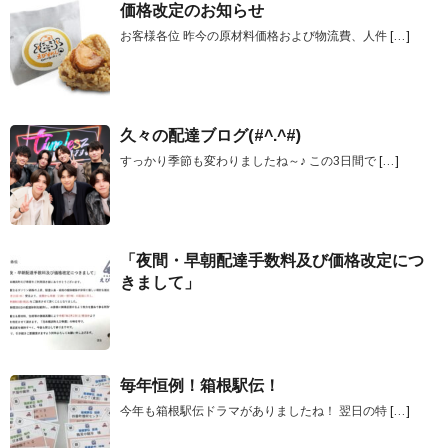
価格改定のお知らせ
お客様各位 昨今の原材料価格および物流費、人件
[…]
久々の配達ブログ(#^.^#)
すっかり季節も変わりましたね～♪ この3日間で
[…]
「夜間・早朝配達手数料及び価格改定につ
きまして」
毎年恒例！箱根駅伝！
今年も箱根駅伝ドラマがありましたね！ 翌日の特
[…]