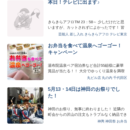
本日！テレビに出ます♪
きらきらアフロTM 23：58～ 少しだけだと思
いますが、カットされずによかったです！ 皆
さま、深夜…
芸能人 差し入れ
きらきらアフロ
テレビ東京
お弁当を食べて温泉へゴーゴー！
キャンペーン
湯布院温泉ペア宿泊券など合計55組様に豪華
賞品が当たる！！ 大分でゆっくり温泉を満喫
しませんか？ えび寿屋…
丸ビル店
丸の内
千代田区
5月13・14日は神田のお祭りでし
た！
神田のお祭り、無事に終わりました！ 近隣の
町会からの沢山の注文もトラブルなく納品でき
ました！ 製造スタ…
神輿
神田祭
お弁当