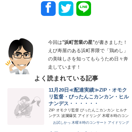
今回は
”
浜町営業の星
”
が書きました！
えび寿屋のある浜町界隈で「鶏めし」
の美味しさを知ってもらうため日々奔
走しています！
よく読まれている記事
11月20日≪配達実績≫ZIP・オモク
リ監督・ぴったんこカンカン・ヒル
ナンデス・・・・・・
ZIP オモクリ監督 ぴったんこカンカン ヒルナ
ンデス 波瀾爆笑 アイドリング 木曜８時のコン
サート スクール…
お試しかっ
木曜８時のコンサート
アイドリング