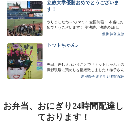
立教大学優勝おめでとうございま
す！
やりましたね～＼(^o^)／ 全国制覇！ 本当にお
めでとうございます！ 準決勝、決勝の日は、
鳥越のお…
優勝
神宮
立教
トットちゃん♪
先日、差し入れいうことで「トットちゃん」の
撮影現場に鶏めしを配達致しました！徹子さん
の幼少期のお話！昔…
黒柳徹子
連ドラ
24時間配達
お弁当、おにぎり24時間配達し
ております！