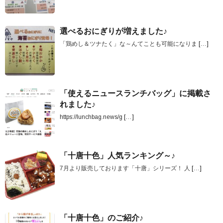
選べるおにぎりが増えました♪
「鶏めし＆ツナたく」な～んてことも可能になりま
[…]
「使えるニュースランチバッグ」に掲載さ
れました♪
https://lunchbag.news/g
[…]
「十唐十色」人気ランキング～♪
7月より販売しております「十唐」シリーズ！ 人
[…]
「十唐十色」のご紹介♪