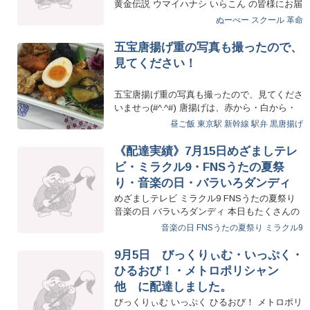
黄金伝説 ウマイハナシ いらこん の皆様にお届
け致しました。 …
ぬーべー
スクール
革命
五宝唐揚げ重の写真も撮ったので、
見てください！
五宝唐揚げ重の写真も撮ったので、見てくださ
いませっ(#^.^#) 唐揚げは、赤から・白から・
黒から・カレ…
昼ご飯
東京駅 新幹線 駅弁
黒唐揚げ
《配達実績》7月15日めざましテレ
ビ・ミラクル9・FNSうたの夏祭
り・音楽の日・バラいろダンディ
めざましテレビ ミラクル9 FNSうたの夏祭り
音楽の日 バラいろダンディ 本日もたくさんの
お客様に配達させて…
音楽の日
FNSうたの夏祭り
ミラクル9
9月5日 びっくりぃむ・いっぷく・
ひるおび！・メトロポリシャン
他 に配達しました。
びっくりぃむ いっぷく ひるおび！ メトロポリ