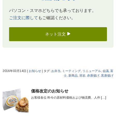
パソコン・スマホどちらでも承っております。
ご注文に際して
もご確認ください。
ネット注文
2016年03月14日
|
お知らせ
|
タグ:
お弁当
,
ミーティング
,
リニューアル
,
会議
,
富
士
,
新商品
,
溶岩
,
赤唐揚げ
,
黒唐揚げ
価格改定のお知らせ
お客様各位 昨今の原材料価格および物流費、人件
[…]