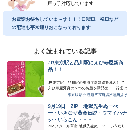
戸っ子対応しています！
お電話お待ちしていま～す！！！日曜日、祝日など
の配達も平常通りおこなっております！
よく読まれている記事
JR東京駅と品川駅にえび寿屋新商
品！！
JR東京駅、品川駅の東海道新幹線改札内にて
えび寿屋渾身の２つのお重を新発売！ 行楽は
もちろんお仕事などでご…
東京駅 駅弁 種類
五宝唐揚げ
黒唐揚げ
9月19日 ZIP・地獄先生ぬーべ
ー・いきなり黄金伝説・ウマイハナ
シ・いらこん・・・
ZIP スクール革命 地獄先生ぬーべー いきなり