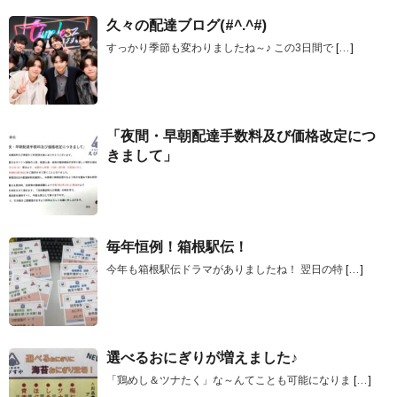
久々の配達ブログ(#^.^#)
すっかり季節も変わりましたね～♪ この3日間で
[…]
「夜間・早朝配達手数料及び価格改定につ
きまして」
毎年恒例！箱根駅伝！
今年も箱根駅伝ドラマがありましたね！ 翌日の特
[…]
選べるおにぎりが増えました♪
「鶏めし＆ツナたく」な～んてことも可能になりま
[…]