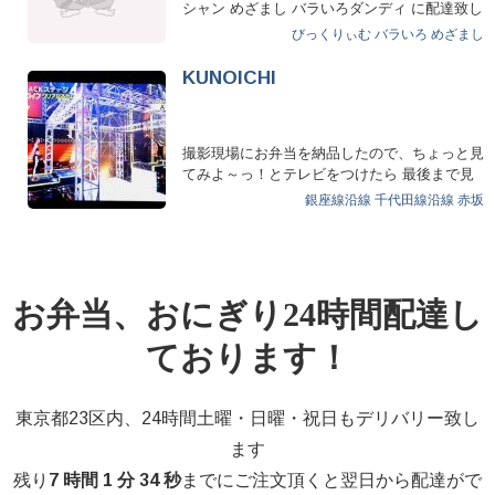
シャン めざまし バラいろダンディ に配達致し
ました…
びっくりぃむ
バラいろ
めざまし
KUNOICHI
撮影現場にお弁当を納品したので、ちょっと見
てみよ～っ！とテレビをつけたら 最後まで見
てしまった！！ ま…
銀座線沿線
千代田線沿線
赤坂
お弁当、おにぎり24時間配達し
ております！
東京都23区内、24時間土曜・日曜・祝日もデリバリー致し
ます
残り
7 時間 1 分 34 秒
までにご注文頂くと翌日から配達がで